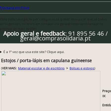
Pesquisa por Preço
Opte pela navegação por categorias se quiser assegurar que vê todas
as sugestões, ou entre em contacto via geral@comprasolidaria.pt se
precisar de mais opções
Apoio geral e feedback
: 91 895 56 46 /
geral@comprasolidaria.pt
É a 1ª vez que usa este site? Clique aqui.
Estojos / porta-lápis em capulana guineense
(
VER MAIS:
Material escolar e de escritório
>
Bolsas e estojos
)
Preço
8€
Entid