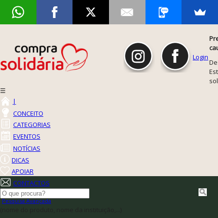
Pr
ca
Login
De
Est
so
☰
|
CONCEITO
CATEGORIAS
EVENTOS
NOTÍCIAS
DICAS
APOIAR
CONTACTOS
Pesquisa Avançada
(nome do produto, nome da instituição,...)