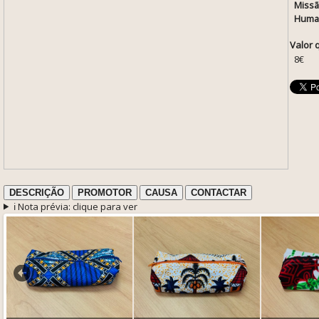
Missã
Huma
Valor 
8€
DESCRIÇÃO
PROMOTOR
CAUSA
CONTACTAR
ℹ️ Nota prévia: clique para ver