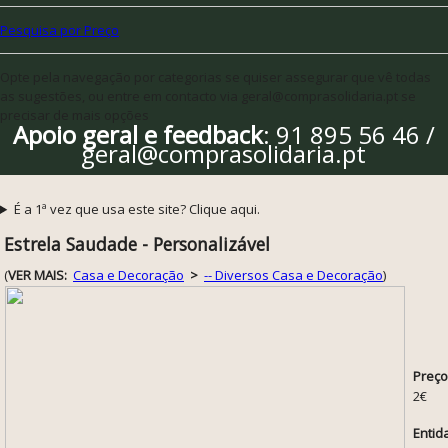
Pesquisa por Preço
Opte pela navegação por categorias se quiser assegurar que vê todas
as sugestões, ou entre em contacto via geral@comprasolidaria.pt se
precisar de mais opções
Apoio geral e feedback
: 91 895 56 46 /
geral@comprasolidaria.pt
É a 1ª vez que usa este site? Clique aqui.
Estrela Saudade - Personalizável
(
VER MAIS:
Casa e Decoração
>
-- Diversos Casa e Decoração
)
Preço
2€
Entid