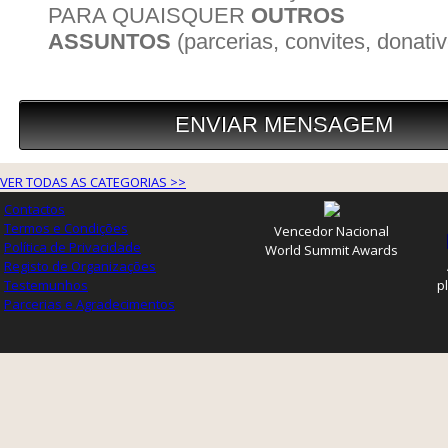
VER TODAS AS CATEGORIAS >>
Contactos
Termos e Condições
Vencedor Nacional
Política de Privacidade
World Summit Awards
Registo de Organizações
Testemunhos
p
Parcerias e Agradecimentos