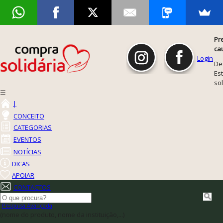
Pr
ca
Login
De
Est
so
☰
|
CONCEITO
CATEGORIAS
EVENTOS
NOTÍCIAS
DICAS
APOIAR
CONTACTOS
Pesquisa Avançada
(nome do produto, nome da instituição,...)