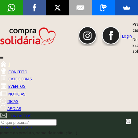
Pr
ca
Login
De
Est
so
☰
|
CONCEITO
CATEGORIAS
EVENTOS
NOTÍCIAS
DICAS
APOIAR
CONTACTOS
Pesquisa Avançada
(nome do produto, nome da instituição,...)