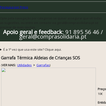
Pesquisa por Preço
Opte pela navegação por categorias se quiser assegurar que vê todas
as sugestões, ou entre em contacto via geral@comprasolidaria.pt se
precisar de mais opções
Apoio geral e feedback
: 91 895 56 46 /
geral@comprasolidaria.pt
É a 1ª vez que usa este site? Clique aqui.
Garrafa Térmica Aldeias de Crianças SOS
(
VER MAIS:
Utilidades
>
Garrafas
)
Preço
10€
Entid