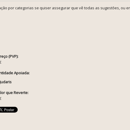
ção por categorias se quiser assegurar que vê todas as sugestões, ou en
reço (PVP):
€
ntidade Apoiada:
judaris
lor que Reverte:
€