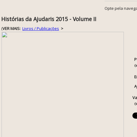
Opte pela navega
Histórias da Ajudaris 2015 - Volume II
(
VER MAIS:
Livros / Publicações
>
P
6
E
A
Va
6