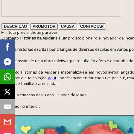
DESCRIÇÃO
PROMOTOR
CAUSA
CONTACTAR
ℹ️ Nota prévia: clique para ver
O projeto
Histórias da Ajudaris
é um p
rojeto pioneiro e inovador de incent
Compila histórias escritas por crianças de diversas escolas em vários po
Trata-se assim de uma
obra coletiva
que resulta do afeto e
empenho dos 
O projeto Histórias da Ajudaris materializa-se em novos livros lança
completar a sua coleção
aqui
- pode encomendar cada um por 5 €, reve
crianças e famílias carenciadas.
Dirigido a crianças dos 3 aos 12 anos de idade.
Ilustração no interior: