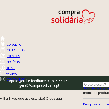
☰
|
CONCEITO
CATEGORIAS
EVENTOS
NOTÍCIAS
DICAS
APOIAR
CONTACTOS
Apoio geral e feedback
: 91 895 56 46 /
geral@comprasolidaria.pt
Pesquisa Avançada
(nome do produto,
É a 1ª vez que usa este site? Clique aqui.
Pesquisa por Pre