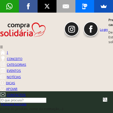
Pr
ca
Login
De
Est
so
☰
|
CONCEITO
CATEGORIAS
EVENTOS
NOTÍCIAS
DICAS
APOIAR
CONTACTOS
Pesquisa Avançada
(nome do produto, nome da instituição,...)