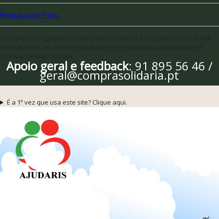
Pesquisa por Preço
Opte pela navegação por categorias se quiser assegurar que vê todas
as sugestões, ou entre em contacto via geral@comprasolidaria.pt se
precisar de mais opções
Apoio geral e feedback
: 91 895 56 46 /
geral@comprasolidaria.pt
É a 1ª vez que usa este site? Clique aqui.