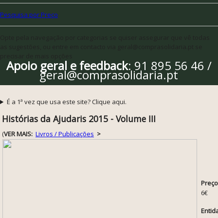
Pesquisa por Preço
Opte pela navegação por categorias se quiser assegurar que vê todas
as sugestões, ou entre em contacto via geral@comprasolidaria.pt se
precisar de mais opções
Apoio geral e feedback
: 91 895 56 46 /
geral@comprasolidaria.pt
É a 1ª vez que usa este site? Clique aqui.
Histórias da Ajudaris 2015 - Volume III
(
VER MAIS:
Livros / Publicações
>
Preço
6€
Entid