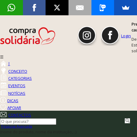
Pr
ca
Login
De
Est
so
☰
|
CONCEITO
CATEGORIAS
EVENTOS
NOTÍCIAS
DICAS
APOIAR
CONTACTOS
Pesquisa Avançada
(nome do produto, nome da instituição,...)