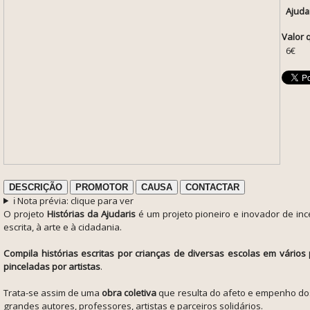
Ajuda
Valor 
6€
DESCRIÇÃO
PROMOTOR
CAUSA
CONTACTAR
ℹ️ Nota prévia: clique para ver
O projeto
Histórias da Ajudaris
é um p
rojeto pioneiro e inovador de ince
escrita,
à arte e à cidadania.
Compila histórias escritas por crianças de diversas escolas em vários
pinceladas por artistas
.
Trata-se assim de uma
obra coletiva
que resulta do afeto e
empenho do
grandes autores, professores, artistas e parceiros solidários.