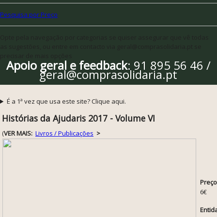
Pesquisa por Preço
Opte pela navegação por categorias se quiser assegurar que vê todas
as sugestões, ou entre em contacto via geral@comprasolidaria.pt se
precisar de mais opções
Apoio geral e feedback
: 91 895 56 46 /
geral@comprasolidaria.pt
É a 1ª vez que usa este site? Clique aqui.
Histórias da Ajudaris 2017 - Volume VI
(
VER MAIS:
Livros / Publicações
>
Preço
6€
Entid