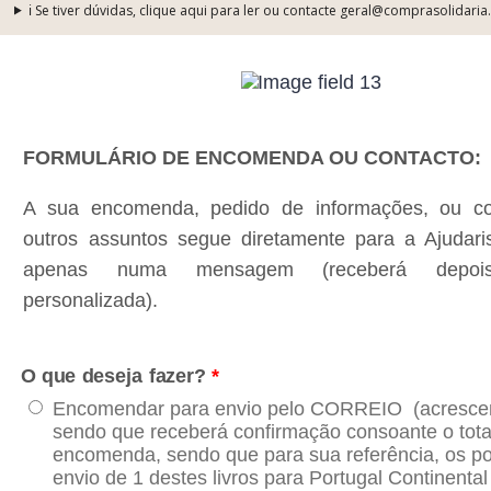
ℹ️ Se tiver dúvidas, clique aqui para ler ou contacte geral@comprasolidaria