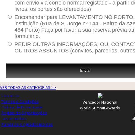
VER TODAS AS CATEGORIAS >>
Contactos
Termos e Condições
Vencedor Nacional
Política de Privacidade
World Summit Awards
Registo de Organizações
Testemunhos
p
Parcerias e Agradecimentos