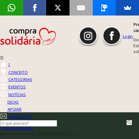
Pr
ca
Login
De
Est
so
☰
|
CONCEITO
CATEGORIAS
EVENTOS
NOTÍCIAS
DICAS
APOIAR
CONTACTOS
Pesquisa Avançada
(nome do produto, nome da instituição,...)