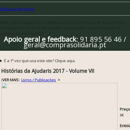
Pesquisa por Preço
Opte pela navegação por categorias se quiser assegurar que vê todas
as sugestões, ou entre em contacto via geral@comprasolidaria.pt se
precisar de mais opções
Apoio geral e feedback
: 91 895 56 46 /
geral@comprasolidaria.pt
É a 1ª vez que usa este site? Clique aqui.
Histórias da Ajudaris 2017 - Volume VII
(
VER MAIS:
Livros / Publicações
>
Preço
6€
Entid