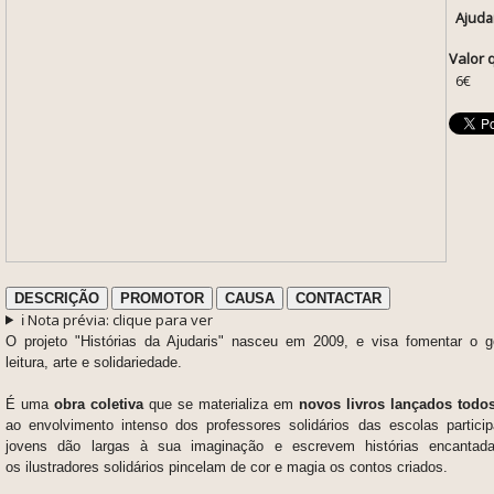
Ajuda
Valor 
6€
DESCRIÇÃO
PROMOTOR
CAUSA
CONTACTAR
ℹ️ Nota prévia: clique para ver
O projeto "Histórias da Ajudaris" nasceu em 2009, e visa fomentar o go
leitura, arte e solidariedade.
É uma
obra coletiva
que se materializa em
novos livros lançados todo
ao envolvimento intenso dos professores solidários das escolas particip
jovens dão largas à sua imaginação e escrevem histórias encantad
os ilustradores solidários pincelam de cor e magia os contos criados.