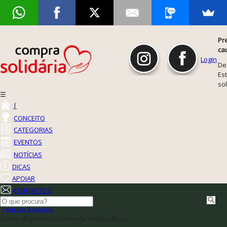
Pr
ca
Login
De
Est
so
☰
|
CONCEITO
CATEGORIAS
EVENTOS
NOTÍCIAS
DICAS
APOIAR
CONTACTOS
Pesquisa Avançada
(nome do produto, nome da instituição,...)