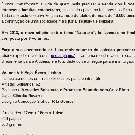
Juntos, transformam a vida de quem mais precisa:
a venda dos livros
crianças e famílias carenciadas
, sinalizadas pelos professores solidários.
Todo este ciclo que envolve já uma
rede de afetos de mais de 40.000 pes
a construção de uma sociedade mais justa, inclusiva e solidária.
Em 2018, a nova edição, sob o tema "Natureza", foi lançada no fina
composta por 8 volumes.
F
aça a sua encomenda de 1 ou mais volumes da coleção preenchen
abaixo
(poderá ver todos
nesta página
)
- ao encomendar aqui a sua 
diretamente para a Ajudaris, e a totalidade do valor segue para a instituição.
Volume VII: Beja, Évora, Lisboa
Estabelecimentos de Ensino Solidários participantes:
56
Artistas Solidários:
62
Padrinhos:
Mercedes Balsemão e Professor Eduardo Vera-Cruz Pinto
Capa:
Cláudia Navarro
Design e Conceção Gráfica:
Rita Gomes
Dimensões:
22cm x 16cm x 1,4cm
228 páginas
570 gramas