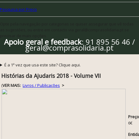
Pesquisa por Preço
Opte pela navegação por categorias se quiser assegurar que vê todas
as sugestões, ou entre em contacto via geral@comprasolidaria.pt se
precisar de mais opções
Apoio geral e feedback
: 91 895 56 46 /
geral@comprasolidaria.pt
É a 1ª vez que usa este site? Clique aqui.
Histórias da Ajudaris 2018 - Volume VII
(
VER MAIS:
Livros / Publicações
>
Preço
6€
Entid