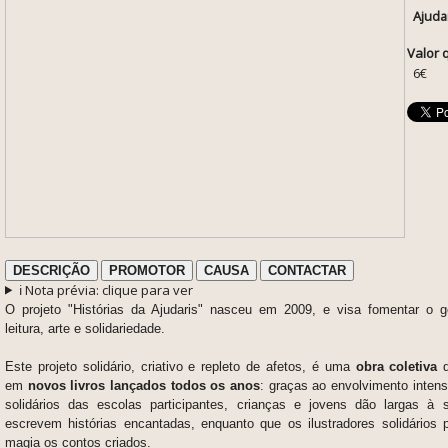
Ajuda
Valor 
6€
DESCRIÇÃO
PROMOTOR
CAUSA
CONTACTAR
ℹ️ Nota prévia: clique para ver
O projeto "Histórias da Ajudaris" nasceu em 2009, e visa fomentar o go
leitura, arte e solidariedade.
Este projeto solidário, criativo e repleto de afetos, é uma
obra coletiva
em
novos livros lançados todos os anos
: graças ao envolvimento inten
solidários das escolas participantes, crianças e jovens dão largas à
escrevem histórias encantadas, enquanto que os ilustradores solidários 
magia os contos criados.