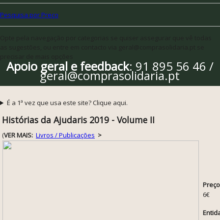
Pesquisa por Preço
Opte pela navegação por categorias se quiser assegurar que vê todas
as sugestões, ou entre em contacto via geral@comprasolidaria.pt se
precisar de mais opções
Apoio geral e feedback
: 91 895 56 46 /
geral@comprasolidaria.pt
É a 1ª vez que usa este site? Clique aqui.
Histórias da Ajudaris 2019 - Volume II
(
VER MAIS:
Livros / Publicações
>
Preço
6€
Entid