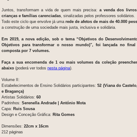
Juntos, transformam a vida de quem mais precisa:
a venda dos livros
crianças e famílias carenciadas
, sinalizadas pelos professores solidários.
Todo este ciclo que envolve já uma
rede de afetos de mais de 40.000 pes
a construção de uma sociedade mais justa, inclusiva e solidária.
Em 2019, a nova edição, sob o tema
“Objetivos do Desenvolvimento
Objetivos para transformar o nosso mundo)
", foi lançada no fina
composta por 7 volumes.
F
aça a sua encomenda de 1 ou mais volumes da coleção preenchen
abaixo
(poderá ver todos
nesta página
).
Volume II:
Estabelecimentos de Ensino Solidários participantes:
52 (
Viana do Castelo,
e Bragança)
Artistas Solidários:
60
Padrinhos:
Serenella Andrade | António Mota
Capa:
Ruis Sousa
Design e Conceção Gráfica:
Rita Gomes
Dimensões:
22cm x 16cm
212 páginas