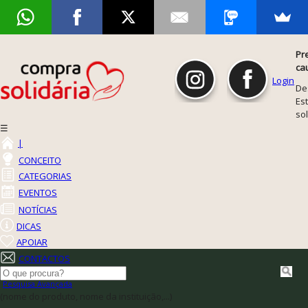
Pr
ca
Login
De
Est
so
☰
|
CONCEITO
CATEGORIAS
EVENTOS
NOTÍCIAS
DICAS
APOIAR
CONTACTOS
Pesquisa Avançada
(nome do produto, nome da instituição,...)