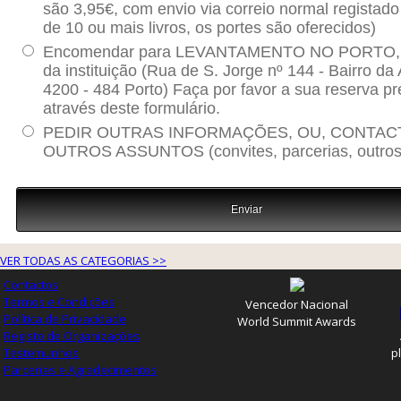
VER TODAS AS CATEGORIAS >>
Contactos
Termos e Condições
Vencedor Nacional
Política de Privacidade
World Summit Awards
Registo de Organizações
Testemunhos
p
Parcerias e Agradecimentos