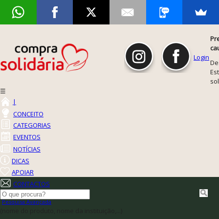
Pr
ca
Login
De
Est
so
☰
|
CONCEITO
CATEGORIAS
EVENTOS
NOTÍCIAS
DICAS
APOIAR
CONTACTOS
Pesquisa Avançada
(nome do produto, nome da instituição,...)