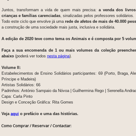
Juntos, transformam a vida de quem mais precisa:
a venda dos livros
crianças e famílias carenciadas
, sinalizadas pelos professores solidários.
Todo este ciclo que envolve já uma
rede de afetos de mais de 40.000 pes
a construção de uma sociedade mais justa, inclusiva e solidária.
A edição de 2020 teve como tema os Animais
e é composta por 5 volu
F
aça a sua encomenda de 1 ou mais volumes da coleção preenchen
abaixo
(poderá ver todos
nesta página
).
Volume II:
Estabelecimentos de Ensino Solidários participantes: 69 (Porto, Braga, 
Príncipe e Madeira)
Artistas Solidários: 66
Padrinhos: António Sampaio da Nóvoa | Guilhermina Rego | Serenella Andra
Capa: Carla Pinto
Design e Conceção Gráfica: Rita Gomes
Veja
aqui
o prefácio e uma das histórias.
Como Comprar / Reservar / Contactar: