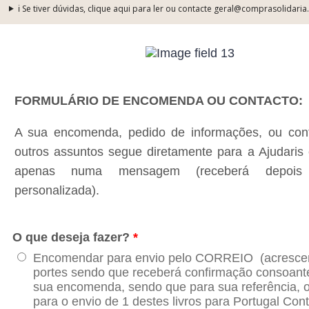
ℹ️ Se tiver dúvidas, clique aqui para ler ou contacte geral@comprasolidaria