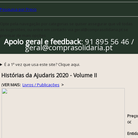
Pesquisa por Preço
Opte pela navegação por categorias se quiser assegurar que vê todas
as sugestões, ou entre em contacto via geral@comprasolidaria.pt se
precisar de mais opções
Apoio geral e feedback
: 91 895 56 46 /
geral@comprasolidaria.pt
É a 1ª vez que usa este site? Clique aqui.
Histórias da Ajudaris 2020 - Volume II
(
VER MAIS:
Livros / Publicações
>
Preço
6€
Entid