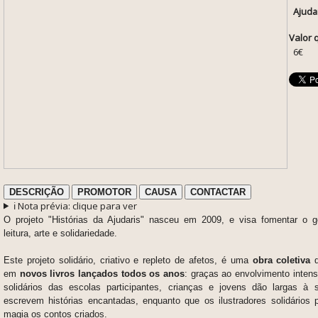
Ajuda
Valor 
6€
DESCRIÇÃO
PROMOTOR
CAUSA
CONTACTAR
ℹ️ Nota prévia: clique para ver
O projeto "Histórias da Ajudaris" nasceu em 2009, e visa fomentar o go
leitura, arte e solidariedade.
Este projeto solidário, criativo e repleto de afetos, é uma
obra coletiva
em
novos livros lançados todos os anos
: graças ao envolvimento inten
solidários das escolas participantes, crianças e jovens dão largas à
escrevem histórias encantadas, enquanto que os ilustradores solidários 
magia os contos criados.