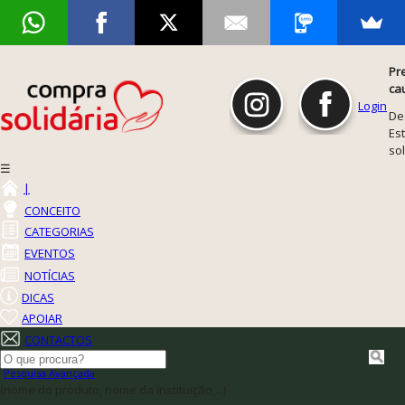
Pr
ca
Login
De
Est
so
☰
|
CONCEITO
CATEGORIAS
EVENTOS
NOTÍCIAS
DICAS
APOIAR
CONTACTOS
Pesquisa Avançada
(nome do produto, nome da instituição,...)