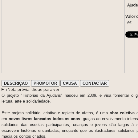
Ajuda
Valor 
6€
DESCRIÇÃO
PROMOTOR
CAUSA
CONTACTAR
ℹ️ Nota prévia: clique para ver
O projeto "Histórias da Ajudaris" nasceu em 2009, e visa fomentar o go
leitura, arte e solidariedade.
Este projeto solidário, criativo e repleto de afetos, é uma
obra coletiva
em
novos livros lançados todos os anos
: graças ao envolvimento inten
solidários das escolas participantes, crianças e jovens dão largas à
escrevem histórias encantadas, enquanto que os ilustradores solidários 
magia os contos criados.