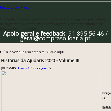
Pesquisa por Preço
Opte pela navegação por categorias se quiser assegurar que vê todas
as sugestões, ou entre em contacto via geral@comprasolidaria.pt se
precisar de mais opções
Apoio geral e feedback
: 91 895 56 46 /
geral@comprasolidaria.pt
É a 1ª vez que usa este site? Clique aqui.
Histórias da Ajudaris 2020 - Volume III
(
VER MAIS:
Livros / Publicações
>
Preço
6€
Entid