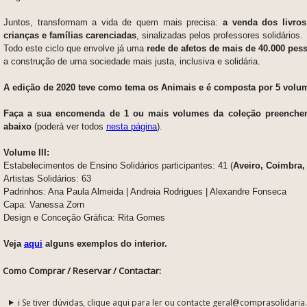
Juntos, transformam a vida de quem mais precisa:
a venda dos livros
crianças e famílias carenciadas
, sinalizadas pelos professores solidários.
Todo este ciclo que envolve já uma
rede de afetos de mais de 40.000 pes
a construção de uma sociedade mais justa, inclusiva e solidária.
A edição de 2020 teve como tema os Animais
e é composta por 5 volu
F
aça a sua encomenda de 1 ou mais volumes da coleção preenchen
abaixo
(poderá ver todos
nesta página
).
Volume III:
Estabelecimentos de Ensino Solidários participantes: 41 (
Aveiro, Coimbra,
Artistas Solidários: 63
Padrinhos: Ana Paula Almeida | Andreia Rodrigues | Alexandre Fonseca
Capa: Vanessa Zorn
Design e Conceção Gráfica: Rita Gomes
Veja
aqui
alguns exemplos do interior.
Como Comprar / Reservar / Contactar:
ℹ️ Se tiver dúvidas, clique aqui para ler ou contacte geral@comprasolidaria