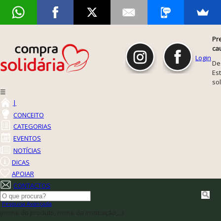
Pr
ca
Login
De
Est
so
☰
|
CONCEITO
CATEGORIAS
EVENTOS
NOTÍCIAS
DICAS
APOIAR
CONTACTOS
Pesquisa Avançada
(nome do produto, nome da instituição,...)