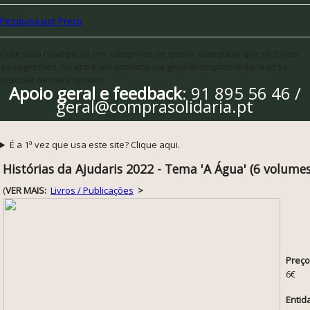
Pesquisa por Preço
Opte pela navegação por categorias se quiser assegurar que vê todas
as sugestões, ou entre em contacto via geral@comprasolidaria.pt se
precisar de mais opções
Apoio geral e feedback
: 91 895 56 46 /
geral@comprasolidaria.pt
É a 1ª vez que usa este site? Clique aqui.
Histórias da Ajudaris 2022 - Tema 'A Água' (6 volumes
(
VER MAIS:
Livros / Publicações
>
Preço
6€
Entid