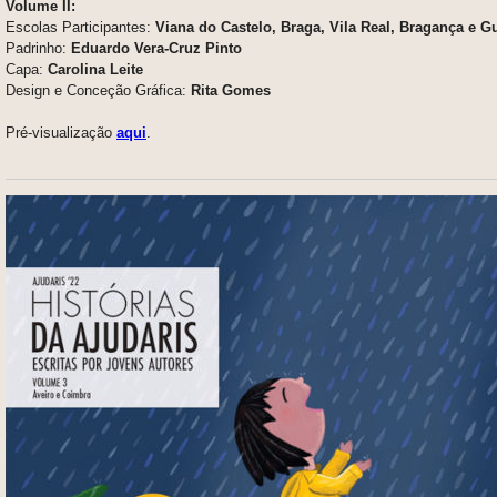
Volume II:
Escolas Participantes:
Viana do Castelo, Braga, Vila Real, Bragança e G
Padrinho:
Eduardo Vera-Cruz Pinto
Capa:
Carolina Leite
Design e Conceção Gráfica:
Rita Gomes
Pré-visualização
aqui
.