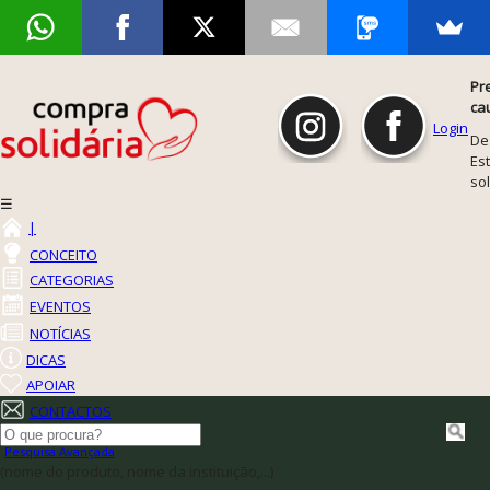
Pr
ca
Login
De
Est
so
☰
|
CONCEITO
CATEGORIAS
EVENTOS
NOTÍCIAS
DICAS
APOIAR
CONTACTOS
Pesquisa Avançada
(nome do produto, nome da instituição,...)