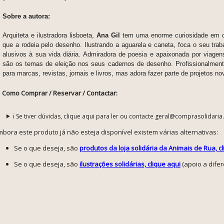
Sobre a autora:
Arquiteta e ilustradora lisboeta,
Ana Gil
tem uma enorme curiosidade em 
que a rodeia pelo desenho. Ilustrando a aguarela e caneta, foca o seu tr
alusivos à sua vida diária. Admiradora de poesia e apaixonada por viage
são os temas de eleição nos seus cadernos de desenho. Profissionalmente
para marcas, revistas, jornais e livros, mas adora fazer parte de projetos no
Como Comprar / Reservar / Contactar:
ℹ️ Se tiver dúvidas, clique aqui para ler ou contacte geral@comprasolidaria
mbora este produto já não esteja disponível existem várias alternativas:
Se o que deseja, são
produtos da loja solidária da Animais de Rua, c
Se o que deseja, são
ilustrações solidárias, clique aqui
(apoio a dife