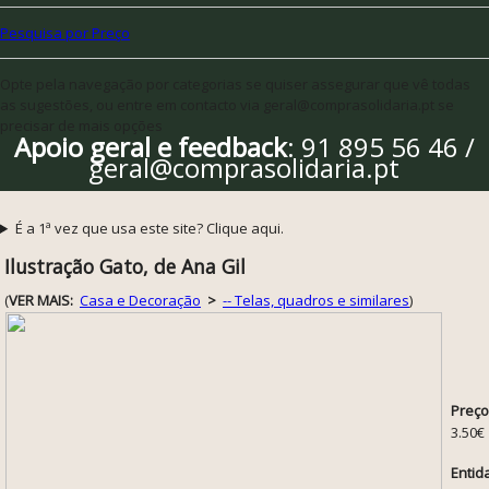
Pesquisa por Preço
Opte pela navegação por categorias se quiser assegurar que vê todas
as sugestões, ou entre em contacto via geral@comprasolidaria.pt se
precisar de mais opções
Apoio geral e feedback
: 91 895 56 46 /
geral@comprasolidaria.pt
É a 1ª vez que usa este site? Clique aqui.
Ilustração Gato, de Ana Gil
(
VER MAIS:
Casa e Decoração
>
-- Telas, quadros e similares
)
Preço
3.50€
Entid