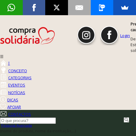
Pr
ca
Login
De
Est
so
☰
|
CONCEITO
CATEGORIAS
EVENTOS
NOTÍCIAS
DICAS
APOIAR
CONTACTOS
Pesquisa Avançada
(nome do produto, nome da instituição,...)