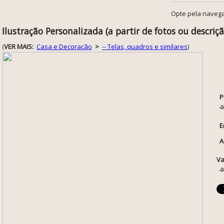
Opte pela navega
Ilustração Personalizada (a partir de fotos ou descriçã
(
VER MAIS:
Casa e Decoração
>
-- Telas, quadros e similares
)
P
4
E
A
Va
4