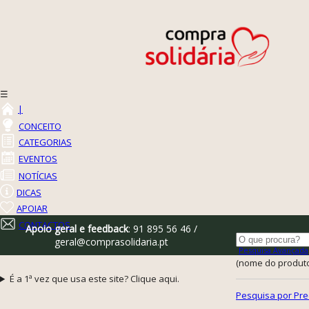
☰
|
CONCEITO
CATEGORIAS
EVENTOS
NOTÍCIAS
DICAS
APOIAR
CONTACTOS
Apoio geral e feedback
: 91 895 56 46 /
geral@comprasolidaria.pt
Pesquisa Avançada
(nome do produto,
É a 1ª vez que usa este site? Clique aqui.
Pesquisa por Pre