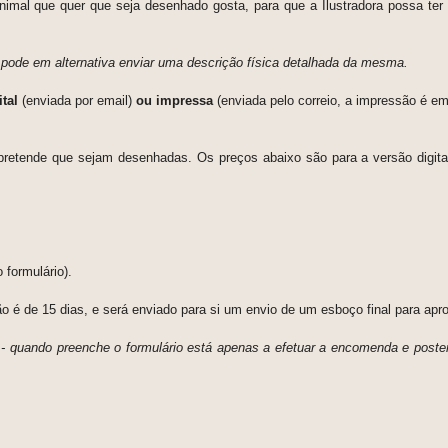
imal que quer que seja desenhado gosta, para que a Ilustradora possa ter
a, pode em alternativa enviar uma descrição física detalhada da mesma.
tal
(enviada por email)
ou impressa
(enviada pelo correio, a impressão é e
retende que sejam desenhadas. Os preços abaixo são para a versão digital
 formulário).
ão é de 15 dias, e será enviado para si um envio de um esboço final para a
 - quando preenche o formulário está apenas a efetuar a encomenda e post