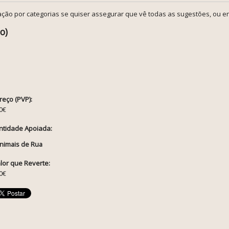
ção por categorias se quiser assegurar que vê todas as sugestões, ou en
o)
reço (PVP):
0€
ntidade Apoiada:
nimais de Rua
lor que Reverte:
0€