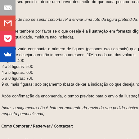
sobre o seu pedido - deixe
uma breve descrição do que cada pessoa ou an
conta.
No caso de não se sentir confortável a enviar uma foto da figura pretendid
Clarifique também por favor se o que deseja é a
ilustração em formato digi
de alta qualidade, moldura não incluída).
O preço varia consoante o número de figuras
(pessoas e/ou animais)
que p
email, se desejar a versão impressa acrescem 10€ a cada um dos valores:
1 figura: 40€
2 a 3 figuras: 50€
4 a 5 figuras: 60€
6 a 8 figuras: 70€
9 ou mais figuras: sob orçamento (basta deixar a indicação do que deseja no
Após confirmação da encomenda, o tempo previsto para o envio da ilustraç
(nota: o pagamento não é feito no momento do envio do seu pedido abaixo
resposta personalizada)
Como Comprar / Reservar / Contactar: