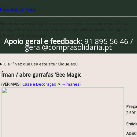
Pesquisa por Preço
Opte pela navegação por categorias se quiser assegurar que vê todas
as sugestões, ou entre em contacto via geral@comprasolidaria.pt se
precisar de mais opções
Apoio geral e feedback
: 91 895 56 46 /
geral@comprasolidaria.pt
É a 1ª vez que usa este site? Clique aqui.
Íman / abre-garrafas 'Bee Magic'
(
VER MAIS:
Casa e Decoração
>
-- Ímanes
)
Preço
2.50€
Entid
ADSCC