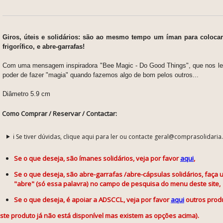
Giros, úteis e solidários: são ao mesmo tempo um íman para coloca
frigorífico, e abre-garrafas!
Com uma mensagem inspiradora
"Bee Magic - Do Good Things",
que nos l
poder de fazer "magia" quando fazemos algo de bom pelos outros...
Diâmetro 5.9 cm
Como Comprar / Reservar / Contactar:
ℹ️ Se tiver dúvidas, clique aqui para ler ou contacte geral@comprasolidaria
Se o que deseja, são ímanes solidários, veja por favor
aqui
,
Se o que deseja, são abre-garrafas /abre-cápsulas solidários, faça
"abre" (só essa palavra) no campo de pesquisa do menu deste site,
Se o que deseja, é apoiar a ADSCCL, veja por favor
aqui
outros prod
este produto já não está disponível mas existem as opções acima).