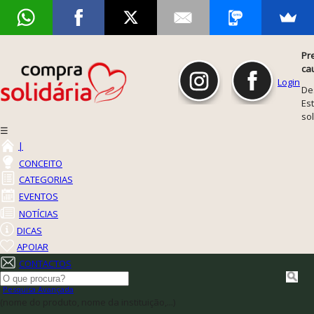
Pr
ca
Login
De
Est
so
☰
|
CONCEITO
CATEGORIAS
EVENTOS
NOTÍCIAS
DICAS
APOIAR
CONTACTOS
Pesquisa Avançada
(nome do produto, nome da instituição,...)