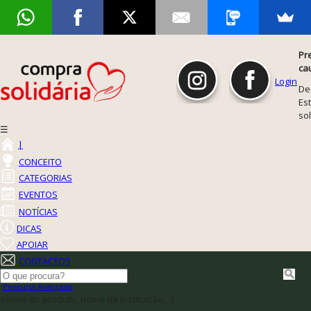
Pr
ca
Login
De
Est
so
☰
|
CONCEITO
CATEGORIAS
EVENTOS
NOTÍCIAS
DICAS
APOIAR
CONTACTOS
Pesquisa Avançada
(nome do produto, nome da instituição,...)