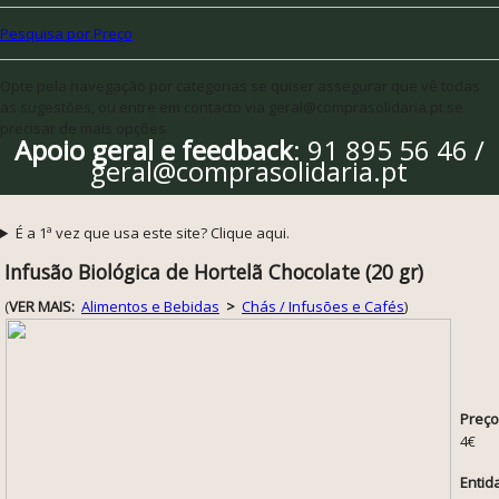
Pesquisa por Preço
Opte pela navegação por categorias se quiser assegurar que vê todas
as sugestões, ou entre em contacto via geral@comprasolidaria.pt se
precisar de mais opções
Apoio geral e feedback
: 91 895 56 46 /
geral@comprasolidaria.pt
É a 1ª vez que usa este site? Clique aqui.
Infusão Biológica de Hortelã Chocolate (20 gr)
(
VER MAIS:
Alimentos e Bebidas
>
Chás / Infusões e Cafés
)
Preço
4€
Entid