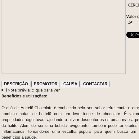
CERC
Valor 
4€
DESCRIÇÃO
PROMOTOR
CAUSA
CONTACTAR
ℹ️ Nota prévia: clique para ver
Benefícios e utilizações:
O chá de Hortelã-Chocolate é conhecido pelo seu sabor refrescante e aro
combina notas de hortelã com um leve toque de chocolate. É valor
propriedades digestivas, ajudando a aliviar desconfortos estomacais e a p
do hálito. Além de ser uma bebida revigorante, também pode ter efeitos 
inflamatórios, tornando-se uma escolha popular para quem busca um s
benefícios à saúde.