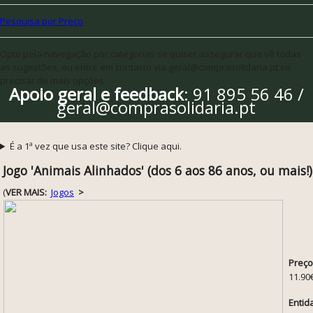
Pesquisa por Preço
Opte pela navegação por categorias se quiser assegurar que vê todas
as sugestões, ou entre em contacto via geral@comprasolidaria.pt se
precisar de mais opções
Apoio geral e feedback
: 91 895 56 46 /
geral@comprasolidaria.pt
É a 1ª vez que usa este site? Clique aqui.
Jogo 'Animais Alinhados' (dos 6 aos 86 anos, ou mais!)
(
VER MAIS:
Jogos
>
Preço
11.90
Entid