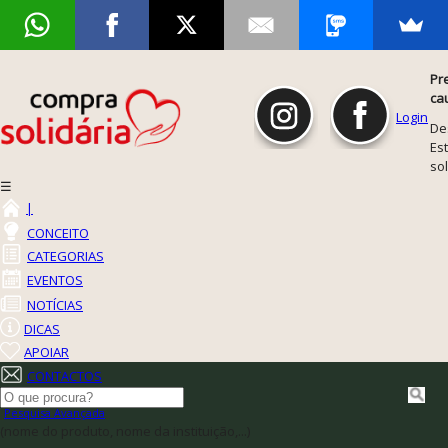
Pr
ca
Login
De
Est
so
☰
|
CONCEITO
CATEGORIAS
EVENTOS
NOTÍCIAS
DICAS
APOIAR
CONTACTOS
Pesquisa Avançada
(nome do produto, nome da instituição,...)