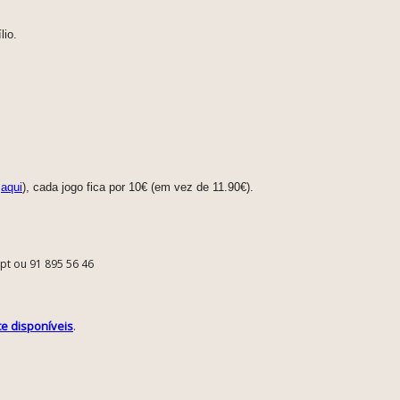
lio.
s
aqui
), cada jogo fica por 10€ (em vez de 11.90€).
.pt ou 91 895 56 46
e disponíveis
.