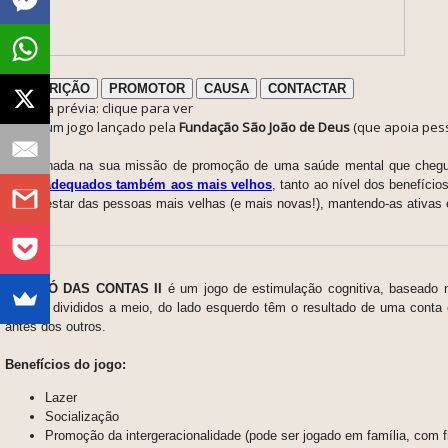
DESCRIÇÃO
PROMOTOR
CAUSA
CONTACTAR
ℹ️ Nota prévia: clique para ver
Este é um jogo lançado pela
Fundação São João de Deus
(que apoia pes
Empenhada na sua missão de promoção de uma saúde mental que chegu
jogos adequados também aos mais velhos
, tanto ao nível dos benefíci
o bem-estar das pessoas mais velhas (e mais novas!), mantendo-as ativa
DOMINÓ DAS CONTAS II
é um jogo de estimulação cognitiva, baseado n
cartões divididos a meio, do lado esquerdo têm o resultado de uma conta
antes dos outros.
Benefícios do jogo:
Lazer
Socialização
Promoção da intergeracionalidade (pode ser jogado em família, com fi