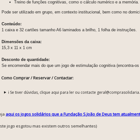
Treino de funções cognitivas, como o cálculo numérico e a memória.
Pode ser utilizado em grupo, em contexto institucional, bem como no domicí
Conteúdo:
1 caixa e 32 cartões tamanho A6 laminados a brilho, 1 folha de instruções.
Dimensões da caixa:
15,3 x 11 x 1 cm
Desconto de quantidade:
Se encomendar mais do que um jogo de estimulação cognitiva (encontra-o
Como Comprar / Reservar / Contactar:
ℹ️ Se tiver dúvidas, clique aqui para ler ou contacte geral@comprasolidaria
eja
aqui os jogos solidários que a Fundação S.João de Deus tem atualment
este jogo esgotou mas existem outros semelhantes)