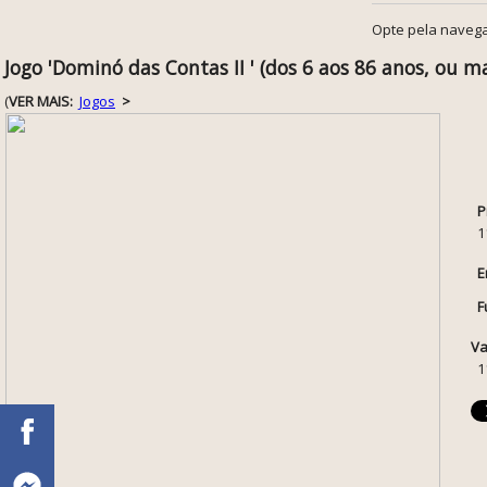
Opte pela navega
Jogo 'Dominó das Contas II ' (dos 6 aos 86 anos, ou ma
(
VER MAIS:
Jogos
>
P
1
E
F
Va
1