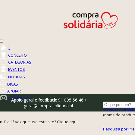
☰
|
CONCEITO
CATEGORIAS
EVENTOS
NOTÍCIAS
DICAS
APOIAR
CONTACTOS
Apoio geral e feedback
: 91 895 56 46 /
geral@comprasolidaria.pt
Pesquisa Avançada
(nome do produto,
É a 1ª vez que usa este site? Clique aqui.
Pesquisa por Pre