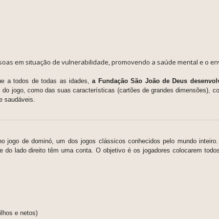
soas em situação de vulnerabilidade, promovendo a saúde mental e o env
e a todos de todas as idades,
a Fundação São João de Deus desenvo
os do jogo, como das suas características (cartões de grandes dimensões), c
s e saudáveis.
o jogo de dominó, um dos jogos clássicos conhecidos pelo mundo inteiro.
 e do lado direito têm uma conta. O objetivo é os jogadores colocarem tod
lhos e netos)