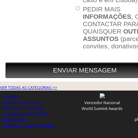
VER TODAS AS CATEGORIAS >>
Contactos
Termos e Condições
Vencedor Nacional
Política de Privacidade
World Summit Awards
Registo de Organizações
Testemunhos
p
Parcerias e Agradecimentos