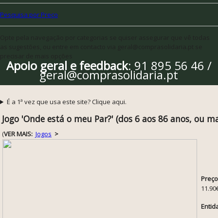
Pesquisa por Preço
Opte pela navegação por categorias se quiser assegurar que vê todas
as sugestões, ou entre em contacto via geral@comprasolidaria.pt se
precisar de mais opções
Apoio geral e feedback
: 91 895 56 46 /
geral@comprasolidaria.pt
É a 1ª vez que usa este site? Clique aqui.
Jogo 'Onde está o meu Par?' (dos 6 aos 86 anos, ou ma
(
VER MAIS:
Jogos
>
Preço
11.90
Entid