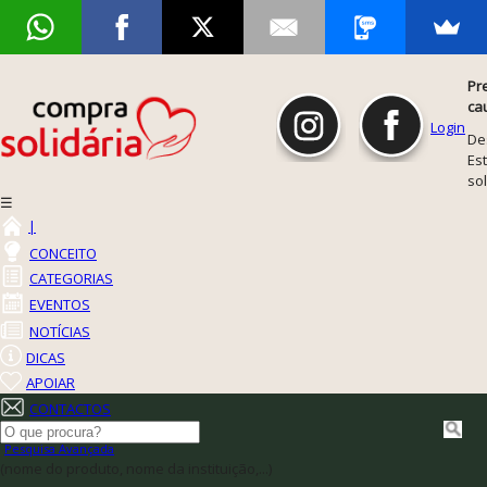
Pr
ca
Login
De
Est
so
☰
|
CONCEITO
CATEGORIAS
EVENTOS
NOTÍCIAS
DICAS
APOIAR
CONTACTOS
Pesquisa Avançada
(nome do produto, nome da instituição,...)