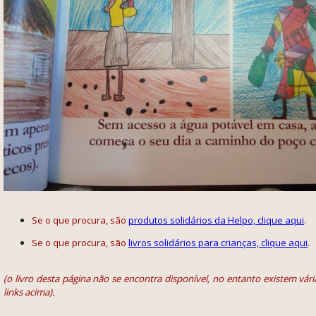
Se o que procura, são
produtos solidários da Helpo, clique aqui
.
Se o que procura, são
livros solidários para crianças, clique aqui
.
(o livro desta página não se encontra disponível, no entanto existem vári
links acima).