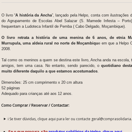
O livro “
A história da Ancha
”, lançado pela Helpo, conta com ilustrações 
do Agrupamento de Escolas Abel Salazar (S. Mamede Infesta – Porto
frequentam a Ludoteca Infantil de Pemba ( Cabo Delgado, Moçambique).
O livro retrata a história de uma menina de 6 anos, de etnia 
Murrupula, uma aldeia rural no norte de Moçambiqu
e em que a Helpo 
2008.
Tal como os meninos a quem se destina este livro, Ancha anda na escola, 
amigos, tem uma casa. No entanto, sendo parecido, o
quotidiano des
muito diferente daquilo a que estamos acostumados
.
Dimensões: 25 cm comprimento x 20 cm altura
52 páginas
Adequado para crianças até aos 12 anos.
Como Comprar / Reservar / Contactar:
ℹ️ Se tiver dúvidas, clique aqui para ler ou contacte geral@comprasolidaria
Se o que procura, são
produtos solidários da Helpo, clique aqui
.