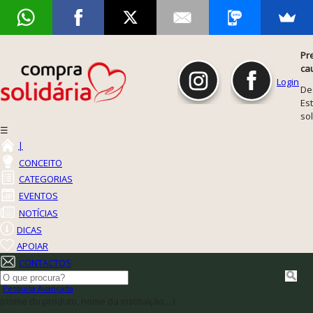
Pr
ca
Login
De
Est
so
☰
|
CONCEITO
CATEGORIAS
EVENTOS
NOTÍCIAS
DICAS
APOIAR
CONTACTOS
Pesquisa Avançada
(nome do produto, nome da instituição,...)