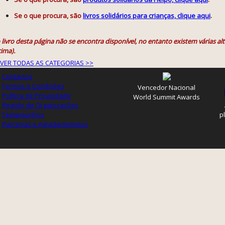
Se o que procura, são
livros solidários para crianças, clique aqui
.
 livro desta página não se encontra disponível, no entanto existem várias alt
ima).
VER TODAS AS CATEGORIAS >>
Contactos
Termos e Condições
Vencedor Nacional
Política de Privacidade
World Summit Awards
Registo de Organizações
Testemunhos
p
Parcerias e Agradecimentos