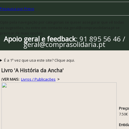
Pesquisa por Preço
Opte pela navegação por categorias se quiser assegurar que vê todas
as sugestões, ou entre em contacto via geral@comprasolidaria.pt se
precisar de mais opções
Apoio geral e feedback
: 91 895 56 46 /
geral@comprasolidaria.pt
É a 1ª vez que usa este site? Clique aqui.
Livro 'A História da Ancha'
(
VER MAIS:
Livros / Publicações
>
Preço
7.50€
Entid