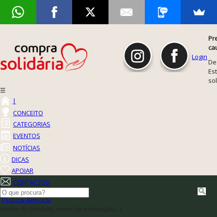
Pr
ca
Login
De
Est
so
☰
|
CONCEITO
CATEGORIAS
EVENTOS
NOTÍCIAS
DICAS
APOIAR
CONTACTOS
Pesquisa Avançada
(nome do produto, nome da instituição,...)