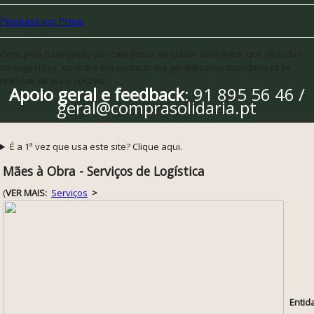
Pesquisa por Preço
Opte pela navegação por categorias se quiser assegurar que vê todas
as sugestões, ou entre em contacto via geral@comprasolidaria.pt se
precisar de mais opções
Apoio geral e feedback
: 91 895 56 46 /
geral@comprasolidaria.pt
É a 1ª vez que usa este site? Clique aqui.
Mães à Obra - Serviços de Logística
(
VER MAIS:
Serviços
>
Entid