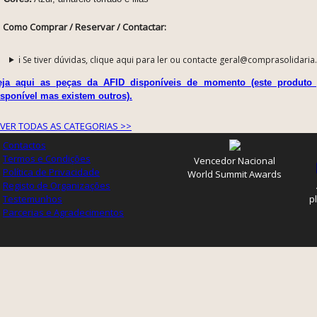
Como Comprar / Reservar / Contactar:
ℹ️ Se tiver dúvidas, clique aqui para ler ou contacte geral@comprasolidaria
eja aqui as peças da AFID disponíveis de momento (este produto 
isponível mas existem outros).
VER TODAS AS CATEGORIAS >>
Contactos
Termos e Condições
Vencedor Nacional
Política de Privacidade
World Summit Awards
Registo de Organizações
Testemunhos
p
Parcerias e Agradecimentos