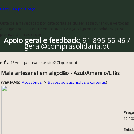
Pesquisa por Preço
Opte pela navegação por categorias se quiser assegurar que vê todas
as sugestões, ou entre em contacto via geral@comprasolidaria.pt se
precisar de mais opções
Apoio geral e feedback
: 91 895 56 46 /
geral@comprasolidaria.pt
É a 1ª vez que usa este site? Clique aqui.
Mala artesanal em algodão - Azul/Amarelo/Lilás
(
VER MAIS:
Acessórios
>
Sacos, bolsas, malas e carteiras
)
Preço
12.50
Entid