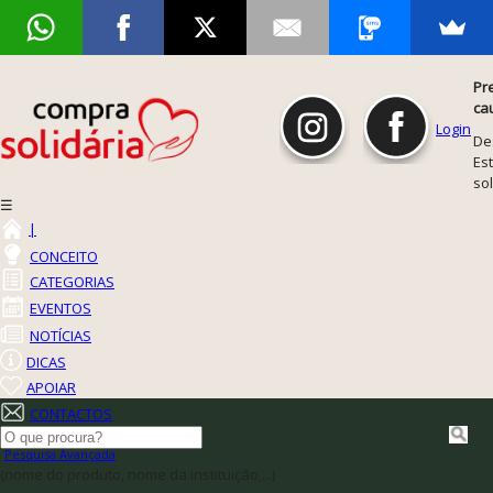
Pr
ca
Login
De
Est
so
☰
|
CONCEITO
CATEGORIAS
EVENTOS
NOTÍCIAS
DICAS
APOIAR
CONTACTOS
Pesquisa Avançada
(nome do produto, nome da instituição,...)