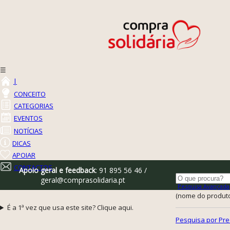
☰
|
CONCEITO
CATEGORIAS
EVENTOS
NOTÍCIAS
DICAS
APOIAR
CONTACTOS
Apoio geral e feedback
: 91 895 56 46 /
geral@comprasolidaria.pt
Pesquisa Avançada
(nome do produto,
É a 1ª vez que usa este site? Clique aqui.
Pesquisa por Pre