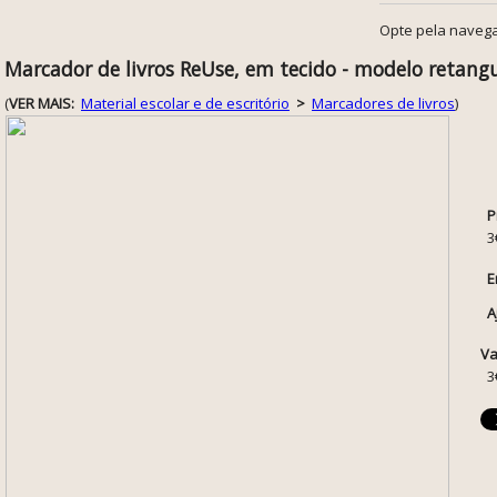
Opte pela navega
Marcador de livros ReUse, em tecido - modelo retang
(
VER MAIS:
Material escolar e de escritório
>
Marcadores de livros
)
P
3
E
A
Va
3