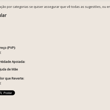
ção por categorias se quiser assegurar que vê todas as sugestões, ou en
ular
reço (PVP):
€
ntidade Apoiada:
juda de Mãe
lor que Reverte:
€