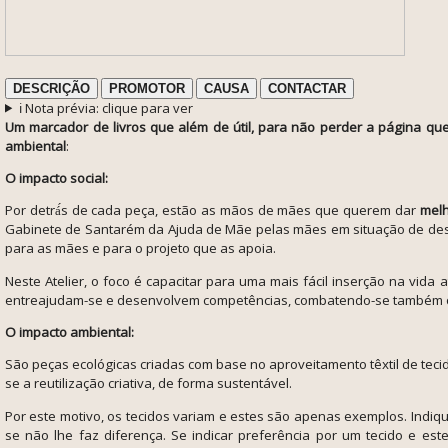
DESCRIÇÃO
PROMOTOR
CAUSA
CONTACTAR
ℹ️ Nota prévia: clique para ver
Um marcador de livros que além de útil, para não perder a página que 
ambiental
:
O impacto social:
Por detrá́s de cada peça, estão as mãos de mães que querem dar
melh
Gabinete de Santarém da Ajuda de Mãe pelas mães em situação de des
para as mães e para o projeto que as apoia.
Neste Atelier, o foco é capacitar para uma mais fácil inserção na vida
entreajudam-se e desenvolvem competências, combatendo-se também o 
O impacto ambiental:
São peças ecológicas criadas com base no aproveitamento têxtil de teci
se a reutilização criativa, de forma sustentável.
Por este motivo,
os tecidos variam e estes são apenas exemplos. Indiq
se não lhe faz diferença. Se indicar preferência por um tecido e es