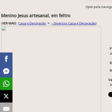
Opte pela navega
Menino Jesus artesanal, em feltro
(
VER MAIS:
Casa e Decoração
>
-- Diversos Casa e Decoração
)
P
3
E
F
Va
3