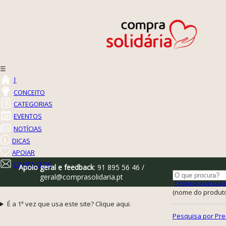
☰
|
CONCEITO
CATEGORIAS
EVENTOS
NOTÍCIAS
DICAS
APOIAR
CONTACTOS
Apoio geral e feedback
: 91 895 56 46 /
geral@comprasolidaria.pt
Pesquisa Avançada
(nome do produto,
É a 1ª vez que usa este site? Clique aqui.
Pesquisa por Pre