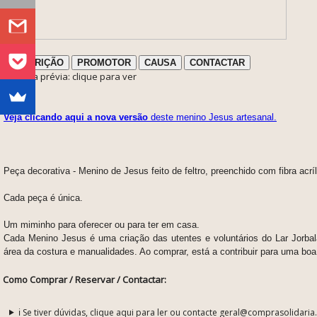
DESCRIÇÃO
PROMOTOR
CAUSA
CONTACTAR
ℹ️ Nota prévia: clique para ver
Veja clicando aqui a nova versão
deste menino Jesus artesanal.
Peça decorativa - Menino de Jesus feito de feltro, preenchido com fibra ac
Cada peça é única.
Um miminho para oferecer ou para ter em casa.
Cada Menino Jesus é uma criação das utentes e voluntários do Lar Jorba
área da costura e manualidades. Ao comprar, está a contribuir para uma bo
Como Comprar / Reservar / Contactar:
ℹ️ Se tiver dúvidas, clique aqui para ler ou contacte geral@comprasolidaria