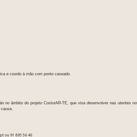
rílica e cosido à mão com ponto caseado.
lán no âmbito do projeto CosturAR-TE, que visa desenvolver nas utentes n
a causa.
.pt ou 91 895 56 46