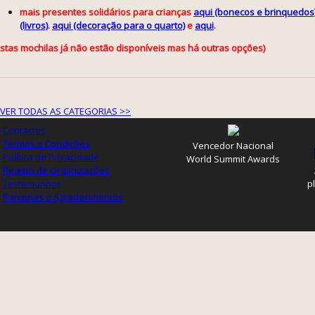
mais presentes solidários para crianças
aqui (bonecos e brinquedos
(livros)
.
aqui (decoração para o quarto)
e
aqui
.
estas mochilas já não estão disponíveis mas há outras opções)
VER TODAS AS CATEGORIAS >>
Contactos
Termos e Condições
Vencedor Nacional
Política de Privacidade
World Summit Awards
Registo de Organizações
Testemunhos
p
Parcerias e Agradecimentos