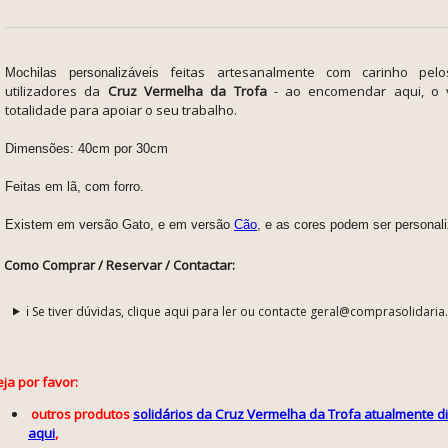
feitas artesanalmente com carinho pelo
Mochilas personalizáveis
utilizadores da
Cruz Vermelha da Trofa
- ao encomendar aqui, o v
totalidade para apoiar o seu trabalho.
Dimensões: 40cm por 30cm
Feitas em lã, com forro.
Existem em versão Gato, e em versão
Cão
, e as cores podem ser personali
Como Comprar / Reservar / Contactar:
ℹ️ Se tiver dúvidas, clique aqui para ler ou contacte geral@comprasolidaria
ja por favor:
outros produtos
solidários da Cruz Vermelha da Trofa atualmente di
aqui
,