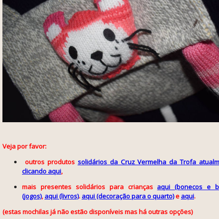
Veja por favor:
outros produtos
solidários da Cruz Vermelha da Trofa atualm
clicando aqui
,
mais presentes solidários para crianças
aqui (bonecos e b
(jogos)
,
aqui (livros)
.
aqui (decoração para o quarto)
e
aqui
.
(estas mochilas já não estão disponíveis mas há outras opções)