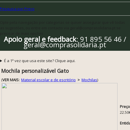
Pesquisa por Preço
Opte pela navegação por categorias se quiser assegurar que vê todas
as sugestões, ou entre em contacto via geral@comprasolidaria.pt se
precisar de mais opções
Apoio geral e feedback
: 91 895 56 46 /
geral@comprasolidaria.pt
É a 1ª vez que usa este site? Clique aqui.
Mochila personalizável Gato
(
VER MAIS:
Material escolar e de escritório
>
Mochilas
)
Preço
22.50
Entid