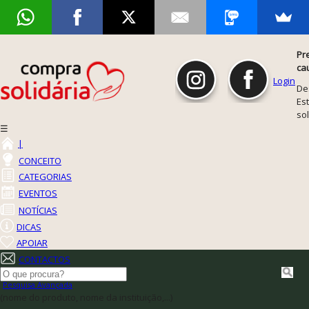
Pr
ca
Login
De
Est
so
☰
|
CONCEITO
CATEGORIAS
EVENTOS
NOTÍCIAS
DICAS
APOIAR
CONTACTOS
Pesquisa Avançada
(nome do produto, nome da instituição,...)