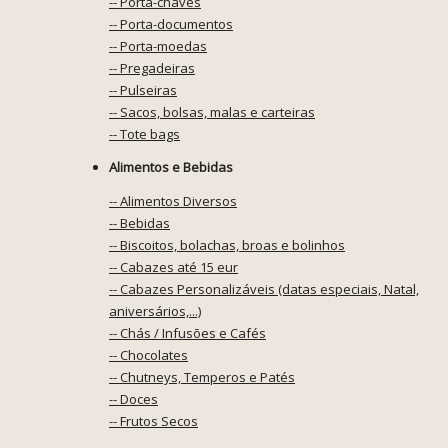
-- Porta-chaves
-- Porta-documentos
-- Porta-moedas
-- Pregadeiras
-- Pulseiras
-- Sacos, bolsas, malas e carteiras
-- Tote bags
Alimentos e Bebidas
-- Alimentos Diversos
-- Bebidas
-- Biscoitos, bolachas, broas e bolinhos
-- Cabazes até 15 eur
-- Cabazes Personalizáveis (datas especiais, Natal,
aniversários,...)
-- Chás / Infusões e Cafés
-- Chocolates
-- Chutneys, Temperos e Patés
-- Doces
-- Frutos Secos