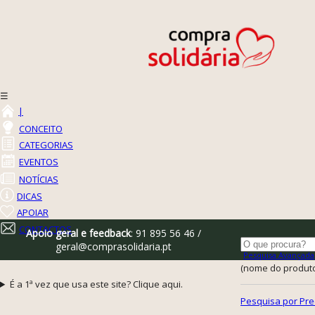
☰
|
CONCEITO
CATEGORIAS
EVENTOS
NOTÍCIAS
DICAS
APOIAR
CONTACTOS
Apoio geral e feedback
: 91 895 56 46 /
geral@comprasolidaria.pt
Pesquisa Avançada
(nome do produto,
É a 1ª vez que usa este site? Clique aqui.
Pesquisa por Pre