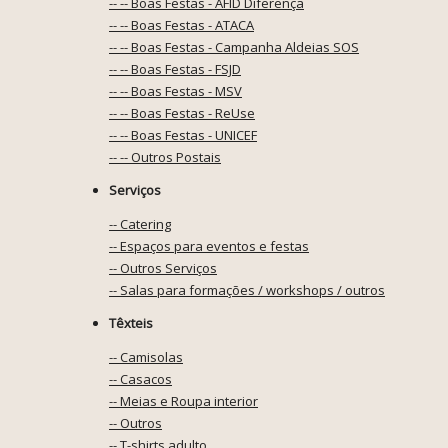
-- -- Boas Festas - AFID Diferença
-- -- Boas Festas - ATACA
-- -- Boas Festas - Campanha Aldeias SOS
-- -- Boas Festas - FSJD
-- -- Boas Festas - MSV
-- -- Boas Festas - ReUse
-- -- Boas Festas - UNICEF
-- -- Outros Postais
Serviços
-- Catering
-- Espaços para eventos e festas
-- Outros Serviços
-- Salas para formações / workshops / outros
Têxteis
-- Camisolas
-- Casacos
-- Meias e Roupa interior
-- Outros
-- T-shirts adulto