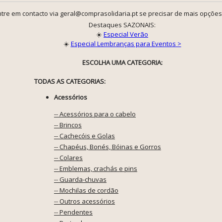
tre em contacto via geral@comprasolidaria.pt se precisar de mais opções
Destaques SAZONAIS:
☀️
Especial Verão
☀️
Especial Lembranças para Eventos >
ESCOLHA UMA CATEGORIA:
TODAS AS CATEGORIAS:
Acessórios
-- Acessórios para o cabelo
-- Brincos
-- Cachecóis e Golas
-- Chapéus, Bonés, Bóinas e Gorros
-- Colares
-- Emblemas, crachás e pins
-- Guarda-chuvas
-- Mochilas de cordão
-- Outros acessórios
-- Pendentes