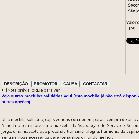
Socor
São J
Valor 
10€
DESCRIÇÃO
PROMOTOR
CAUSA
CONTACTAR
ℹ️ Nota prévia: clique para ver
Veja outras mochilas solidárias aqui (esta mochila já não está disponí
outras opções).
Uma mochila solidária, cujas vendas contribuem para a compra de uma 
A mochila tem impressa a mascote da Associação de Serviço e Socorr
Jorge, uma mascote que pretende transmitir alegria, harmonia de espírit
sentimentos necessários para tornarmos o mundo melhor.