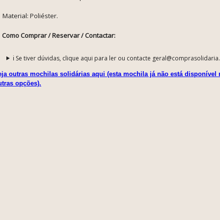
Material: Poliéster.
Como Comprar / Reservar / Contactar:
ℹ️ Se tiver dúvidas, clique aqui para ler ou contacte geral@comprasolidaria
eja outras mochilas solidárias aqui (esta mochila já não está disponível
utras opções).