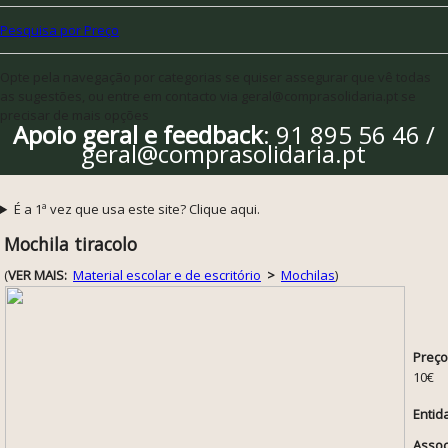
Pesquisa por Preço
Opte pela navegação por categorias se quiser assegurar que vê todas
as sugestões, ou entre em contacto via geral@comprasolidaria.pt se
precisar de mais opções
Apoio geral e feedback
: 91 895 56 46 /
geral@comprasolidaria.pt
É a 1ª vez que usa este site? Clique aqui.
Mochila tiracolo
(
VER MAIS:
Material escolar e de escritório
>
Mochilas
)
Preço
10€
Entid
Assoc