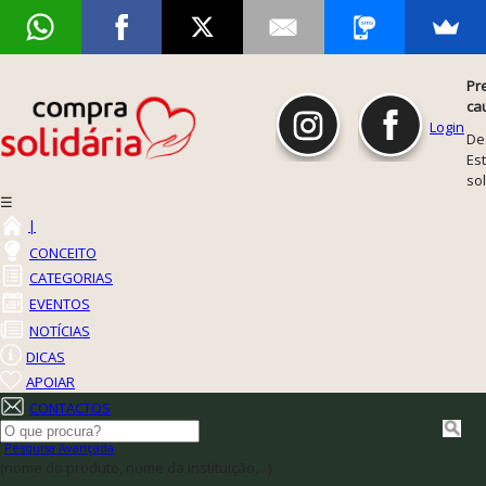
Pr
ca
Login
De
Est
so
☰
|
CONCEITO
CATEGORIAS
EVENTOS
NOTÍCIAS
DICAS
APOIAR
CONTACTOS
Pesquisa Avançada
(nome do produto, nome da instituição,...)