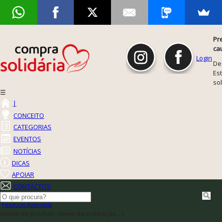
Pr
ca
Login
De
Est
so
☰
|
CONCEITO
CATEGORIAS
EVENTOS
NOTÍCIAS
DICAS
APOIAR
CONTACTOS
Pesquisa Avançada
(nome do produto, nome da instituição,...)