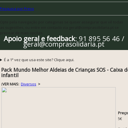
Pesquisa por Preço
Opte pela navegação por categorias se quiser assegurar que vê todas
as sugestões, ou entre em contacto via geral@comprasolidaria.pt se
precisar de mais opções
Apoio geral e feedback
: 91 895 56 46 /
geral@comprasolidaria.pt
É a 1ª vez que usa este site? Clique aqui.
Pack Mundo Melhor Aldeias de Crianças SOS - Caixa de 
infantil
(
VER MAIS:
Diversos
>
Preço
5€