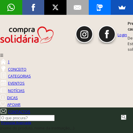
Pr
ca
Login
De
Est
so
☰
|
CONCEITO
CATEGORIAS
EVENTOS
NOTÍCIAS
DICAS
APOIAR
CONTACTOS
Pesquisa Avançada
(nome do produto, nome da instituição,...)