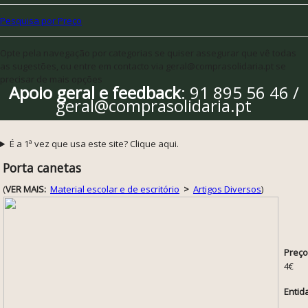
Pesquisa por Preço
Opte pela navegação por categorias se quiser assegurar que vê todas
as sugestões, ou entre em contacto via geral@comprasolidaria.pt se
precisar de mais opções
Apoio geral e feedback
: 91 895 56 46 /
geral@comprasolidaria.pt
É a 1ª vez que usa este site? Clique aqui.
Porta canetas
(
VER MAIS:
Material escolar e de escritório
>
Artigos Diversos
)
Preço
4€
Entid