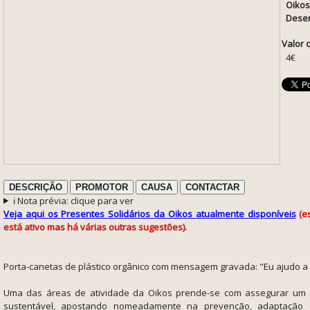
Oikos
Desen
Valor 
4€
DESCRIÇÃO
PROMOTOR
CAUSA
CONTACTAR
ℹ️ Nota prévia: clique para ver
Veja aqui os Presentes Solidários da Oikos atualmente disponíveis
(e
está ativo mas há várias outras sugestões).
Porta-canetas de plástico orgânico com mensagem gravada: "Eu ajudo 
Uma das áreas de atividade da Oikos prende-se com assegurar um 
sustentável
, apostando nomeadamente na prevenção, adaptação 