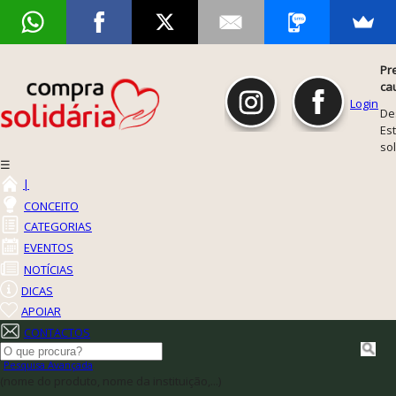
Pr
ca
Login
De
Est
so
☰
|
CONCEITO
CATEGORIAS
EVENTOS
NOTÍCIAS
DICAS
APOIAR
CONTACTOS
Pesquisa Avançada
(nome do produto, nome da instituição,...)