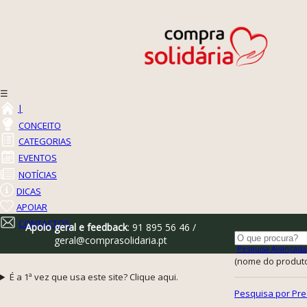
☰
|
CONCEITO
CATEGORIAS
EVENTOS
NOTÍCIAS
DICAS
APOIAR
CONTACTOS
Apoio geral e feedback
: 91 895 56 46 /
geral@comprasolidaria.pt
Pesquisa Avançada
(nome do produto,
É a 1ª vez que usa este site? Clique aqui.
Pesquisa por Pre