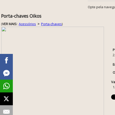
Opte pela navega
Porta-chaves Oikos
(
VER MAIS:
Acessórios
>
Porta-chaves
)
P
2
E
O
Va
1