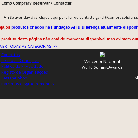
Como Comprar / Reservar / Contactar:
ℹ️ Se tiver dúvidas, clique aqui para ler ou contacte geral@comprasolidaria
eja os
produtos criados na Fundação AFID Diferença atualmente disponí
o produto desta página não está de momento disponível mas existem ou
VER TODAS AS CATEGORIAS >>
Contactos
Termos e Condições
Vencedor Nacional
Política de Privacidade
World Summit Awards
Registo de Organizações
Testemunhos
p
Parcerias e Agradecimentos