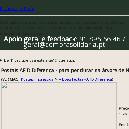
Pesquisa por Preço
Opte pela navegação por categorias se quiser assegurar que vê todas
as sugestões, ou entre em contacto via geral@comprasolidaria.pt se
precisar de mais opções
Apoio geral e feedback
: 91 895 56 46 /
geral@comprasolidaria.pt
É a 1ª vez que usa este site? Clique aqui.
Postais AFID Diferença - para pendurar na árvore de 
(
VER MAIS:
Postais Impressos
>
-- Boas Festas - AFID Diferença
)
Preço
1.50€
Entid