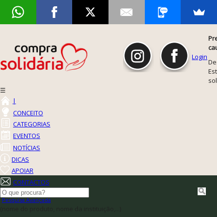
Pr
ca
Login
De
Est
so
☰
|
CONCEITO
CATEGORIAS
EVENTOS
NOTÍCIAS
DICAS
APOIAR
CONTACTOS
Pesquisa Avançada
(nome do produto, nome da instituição,...)