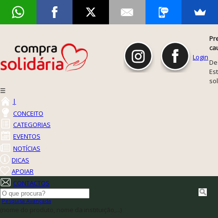
Pr
ca
Login
De
Est
so
☰
|
CONCEITO
CATEGORIAS
EVENTOS
NOTÍCIAS
DICAS
APOIAR
CONTACTOS
Pesquisa Avançada
(nome do produto, nome da instituição,...)