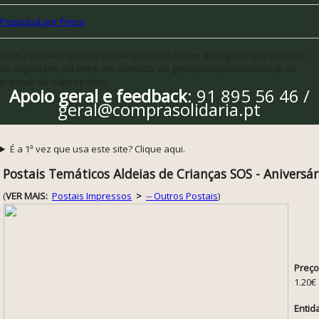
Pesquisa por Preço
Opte pela navegação por categorias se quiser assegurar que vê todas
as sugestões, ou entre em contacto via geral@comprasolidaria.pt se
precisar de mais opções
Apoio geral e feedback
: 91 895 56 46 /
geral@comprasolidaria.pt
É a 1ª vez que usa este site? Clique aqui.
Postais Temáticos Aldeias de Crianças SOS - Aniversár
(
VER MAIS:
Postais Impressos
>
-- Outros Postais
)
Preço
1.20€
Entid