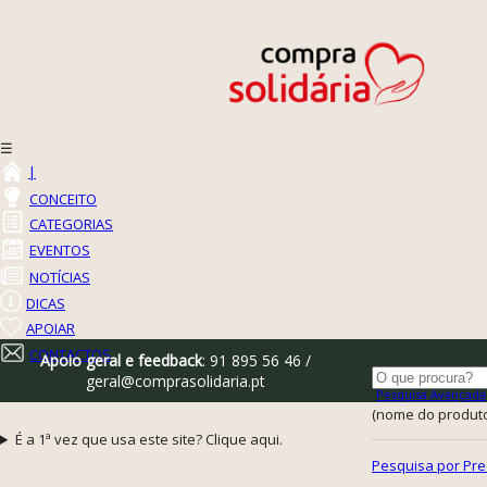
☰
|
CONCEITO
CATEGORIAS
EVENTOS
NOTÍCIAS
DICAS
APOIAR
CONTACTOS
Apoio geral e feedback
: 91 895 56 46 /
geral@comprasolidaria.pt
Pesquisa Avançada
(nome do produto,
É a 1ª vez que usa este site? Clique aqui.
Pesquisa por Pre