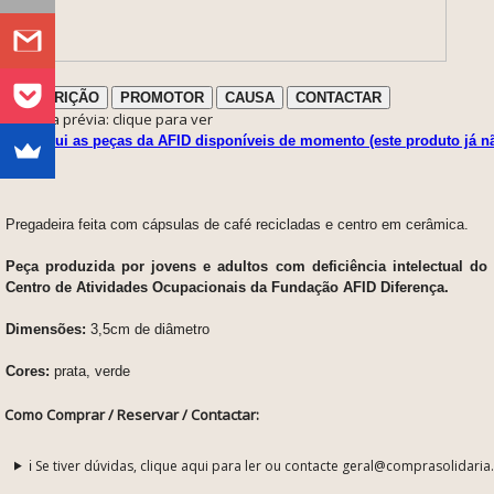
DESCRIÇÃO
PROMOTOR
CAUSA
CONTACTAR
ℹ️ Nota prévia: clique para ver
Veja aqui as peças da AFID disponíveis de momento (este produto já n
Pregadeira feita com cápsulas de café recicladas e centro em cerâmica.
Peça produzida por jovens e adultos com deficiência intelectual d
Centro de Atividades Ocupacionais da Fundação AFID Diferença.
Dimensões:
3,5cm de diâmetro
Cores:
prata, verde
Como Comprar / Reservar / Contactar:
ℹ️ Se tiver dúvidas, clique aqui para ler ou contacte geral@comprasolidaria