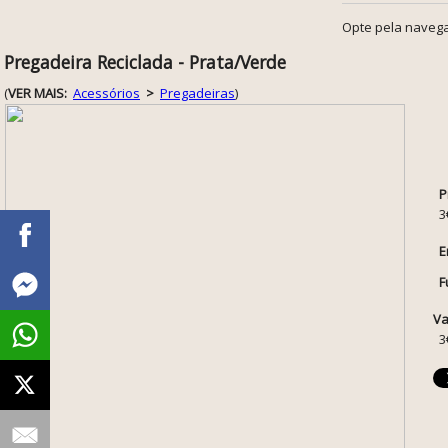
Opte pela navega
Pregadeira Reciclada - Prata/Verde
(
VER MAIS:
Acessórios
>
Pregadeiras
)
P
3
E
F
Va
3