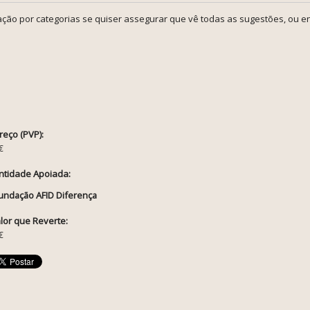
ção por categorias se quiser assegurar que vê todas as sugestões, ou en
reço (PVP):
€
ntidade Apoiada:
undação AFID Diferença
lor que Reverte:
€