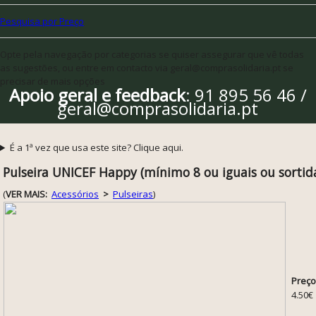
Pesquisa por Preço
Opte pela navegação por categorias se quiser assegurar que vê todas
as sugestões, ou entre em contacto via geral@comprasolidaria.pt se
precisar de mais opções
Apoio geral e feedback
: 91 895 56 46 /
geral@comprasolidaria.pt
É a 1ª vez que usa este site? Clique aqui.
Pulseira UNICEF Happy (mínimo 8 ou iguais ou sortid
(
VER MAIS:
Acessórios
>
Pulseiras
)
Preço
4.50€