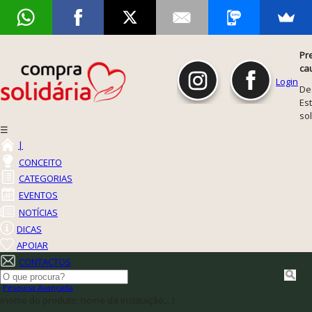
Pr
ca
Login
De
Est
so
☰
|
CONCEITO
CATEGORIAS
EVENTOS
NOTÍCIAS
DICAS
APOIAR
CONTACTOS
Pesquisa Avançada
(nome do produto, nome da instituição,...)