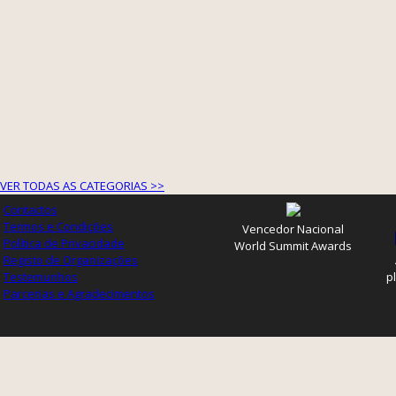
VER TODAS AS CATEGORIAS >>
Contactos
Termos e Condições
Vencedor Nacional
Política de Privacidade
World Summit Awards
Registo de Organizações
Testemunhos
p
Parcerias e Agradecimentos