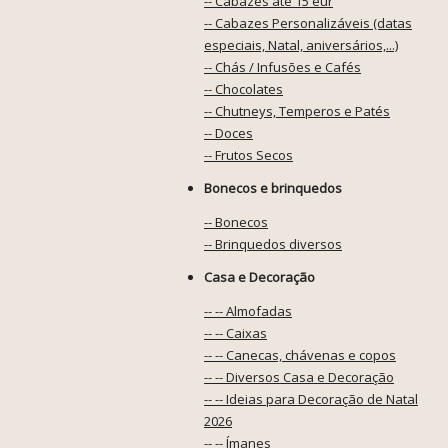
-- Cabazes até 15 eur
-- Cabazes Personalizáveis (datas
especiais, Natal, aniversários,...)
-- Chás / Infusões e Cafés
-- Chocolates
-- Chutneys, Temperos e Patés
-- Doces
-- Frutos Secos
Bonecos e brinquedos
-- Bonecos
-- Brinquedos diversos
Casa e Decoração
-- -- Almofadas
-- -- Caixas
-- -- Canecas, chávenas e copos
-- -- Diversos Casa e Decoração
-- -- Ideias para Decoração de Natal
2026
-- -- Ímanes