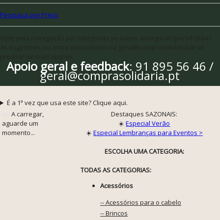
Pesquisa por Preço
Opte pela navegação por categorias se quiser assegurar que vê todas
as sugestões, ou entre em contacto via geral@comprasolidaria.pt se
precisar de mais opções
Apoio geral e feedback
: 91 895 56 46 /
geral@comprasolidaria.pt
É a 1ª vez que usa este site? Clique aqui.
A carregar,
Destaques SAZONAIS:
aguarde um
☀️
Especial Verão
momento...
☀️
Especial Lembranças para Eventos >
ESCOLHA UMA CATEGORIA:
TODAS AS CATEGORIAS:
Acessórios
-- Acessórios para o cabelo
-- Brincos