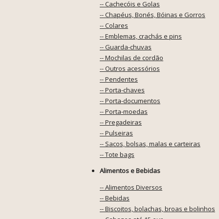
-- Cachecóis e Golas
-- Chapéus, Bonés, Bóinas e Gorros
-- Colares
-- Emblemas, crachás e pins
-- Guarda-chuvas
-- Mochilas de cordão
-- Outros acessórios
-- Pendentes
-- Porta-chaves
-- Porta-documentos
-- Porta-moedas
-- Pregadeiras
-- Pulseiras
-- Sacos, bolsas, malas e carteiras
-- Tote bags
Alimentos e Bebidas
-- Alimentos Diversos
-- Bebidas
-- Biscoitos, bolachas, broas e bolinhos