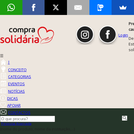
Pr
ca
Login
De
Est
so
☰
|
CONCEITO
CATEGORIAS
EVENTOS
NOTÍCIAS
DICAS
APOIAR
CONTACTOS
Pesquisa Avançada
(nome do produto, nome da instituição,...)