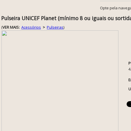
Opte pela navega
Pulseira UNICEF Planet (mínimo 8 ou iguais ou sortid
(
VER MAIS:
Acessórios
>
Pulseiras
)
P
4
E
U