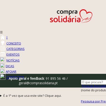
☰
|
CONCEITO
CATEGORIAS
EVENTOS
NOTÍCIAS
DICAS
APOIAR
CONTACTOS
Apoio geral e feedback
: 91 895 56 46 /
geral@comprasolidaria.pt
Pesquisa Avançada
(nome do produto,
É a 1ª vez que usa este site? Clique aqui.
Pesquisa por Pre