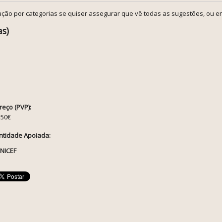
ção por categorias se quiser assegurar que vê todas as sugestões, ou en
as)
reço (PVP):
.50€
ntidade Apoiada:
NICEF