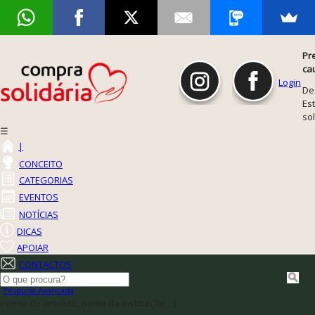
Pr
ca
Login
De
Est
so
☰
|
CONCEITO
CATEGORIAS
EVENTOS
NOTÍCIAS
DICAS
APOIAR
CONTACTOS
Pesquisa Avançada
(nome do produto, nome da instituição,...)