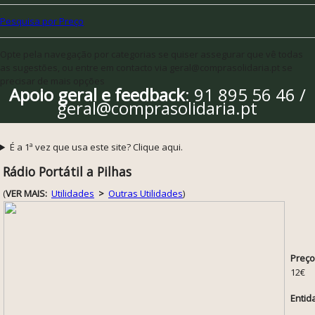
Pesquisa por Preço
Opte pela navegação por categorias se quiser assegurar que vê todas
as sugestões, ou entre em contacto via geral@comprasolidaria.pt se
precisar de mais opções
Apoio geral e feedback
: 91 895 56 46 /
geral@comprasolidaria.pt
É a 1ª vez que usa este site? Clique aqui.
Rádio Portátil a Pilhas
(
VER MAIS:
Utilidades
>
Outras Utilidades
)
Preço
12€
Entid