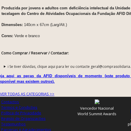
Produzida por jovens e adultos com deficiência intelectual da Unidade A
tecelagem do Centro de Atividades Ocupacionais da Fundação AFID Dif
Dimensões:
140cm x 67cm (Larg/Alt.)
Cores:
Verde e branco
Como Comprar / Reservar / Contactar:
ℹ️ Se tiver dúvidas, clique aqui para ler ou contacte geral@comprasolidaria
eja aqui as peças da AFID disponíveis de momento (este produto
isponível mas existem outros).
VER TODAS AS CATEGORIAS >>
Contactos
Termos e Condições
Vencedor Nacional
Política de Privacidade
World Summit Awards
Registo de Organizações
Testemunhos
p
Parcerias e Agradecimentos