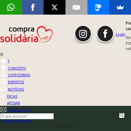
Pr
ca
Login
De
Est
so
☰
|
CONCEITO
CATEGORIAS
EVENTOS
NOTÍCIAS
DICAS
APOIAR
CONTACTOS
Pesquisa Avançada
(nome do produto, nome da instituição,...)