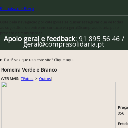
Pesquisa por Preço
Opte pela navegação por categorias se quiser assegurar que vê todas
as sugestões, ou entre em contacto via geral@comprasolidaria.pt se
precisar de mais opções
Apoio geral e feedback
: 91 895 56 46 /
geral@comprasolidaria.pt
É a 1ª vez que usa este site? Clique aqui.
Romeira Verde e Branco
(
VER MAIS:
Têxteis
>
Outros
)
Preço
35€
Entid