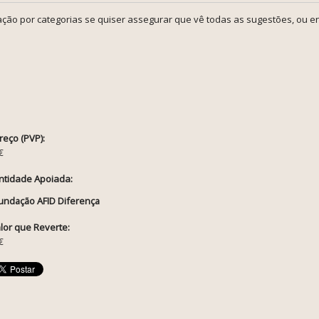
ção por categorias se quiser assegurar que vê todas as sugestões, ou en
reço (PVP):
€
ntidade Apoiada:
undação AFID Diferença
lor que Reverte:
€