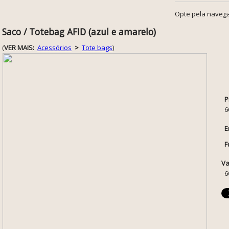
Opte pela navega
Saco / Totebag AFID (azul e amarelo)
(
VER MAIS:
Acessórios
>
Tote bags
)
P
6
E
F
Va
6