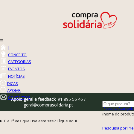
☰
|
CONCEITO
CATEGORIAS
EVENTOS
NOTÍCIAS
DICAS
APOIAR
CONTACTOS
Apoio geral e feedback
: 91 895 56 46 /
geral@comprasolidaria.pt
Pesquisa Avançada
(nome do produto,
É a 1ª vez que usa este site? Clique aqui.
Pesquisa por Pre