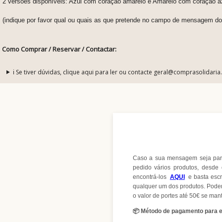
2 versões disponíveis: Azul com coração amarelo e Amarelo com coração a
(indique por favor qual ou quais as que pretende no campo de mensagem d
Como Comprar / Reservar / Contactar:
ℹ️ Se tiver dúvidas, clique aqui para ler ou contacte geral@comprasolidaria