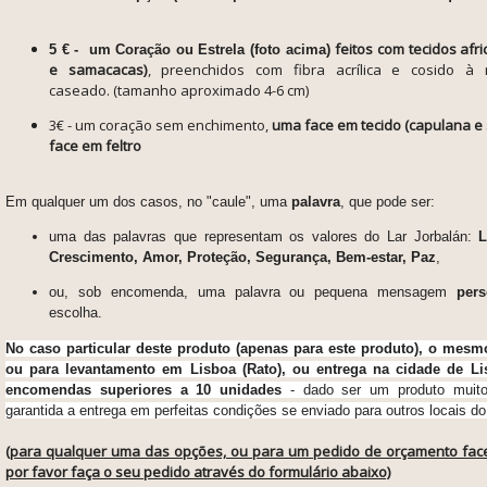
feitos com tecidos afr
5 € - um Coração ou Estrela (foto acima)
e samacacas)
, preenchidos com fibra acrílica e cosido 
caseado.
(tamanho aproximado 4-6 cm)
3€ -
um coração sem enchimento,
uma face em tecido (capulana e
face em feltro
Em qualquer um dos casos, no "caule", uma
palavra
, que pode ser:
uma das palavras que representam os valores do Lar Jorbalán:
L
Crescimento, Amor, Proteção, Segurança, Bem-estar, Paz
,
ou, sob encomenda, uma palavra ou pequena mensagem
pers
escolha.
No caso particular deste produto (apenas para este produto), o mesm
ou para levantamento em Lisboa (Rato), ou entrega na cidade de L
encomendas superiores a 10 unidades
- dado ser um produto muito 
garantida a entrega em perfeitas condições se enviado para outros locais do
(para qualquer uma das opções, ou para um pedido de orçamento face 
por favor faça o seu pedido através do formulário abaixo)