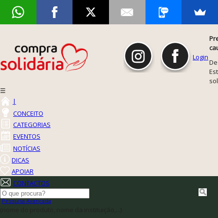
Pr
ca
Login
De
Est
so
☰
|
CONCEITO
CATEGORIAS
EVENTOS
NOTÍCIAS
DICAS
APOIAR
CONTACTOS
Pesquisa Avançada
(nome do produto, nome da instituição,...)