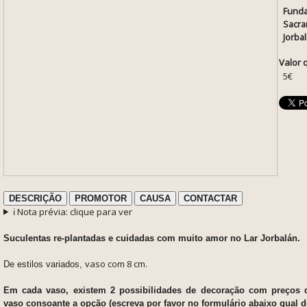
Fund
Sacra
Jorba
Valor 
5€
DESCRIÇÃO
PROMOTOR
CAUSA
CONTACTAR
ℹ️ Nota prévia: clique para ver
Suculentas re-plantadas e cuidadas com muito amor no Lar Jorbalán.
aso com 8 cm.
De estilos variados, v
Em cada vaso, existem 2 possibilidades de decoração com preços d
vaso consoante a opção (escreva por favor no formulário abaixo qual d