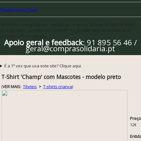
Pesquisa por Preço
Opte pela navegação por categorias se quiser assegurar que vê todas
as sugestões, ou entre em contacto via geral@comprasolidaria.pt se
precisar de mais opções
Apoio geral e feedback
: 91 895 56 46 /
geral@comprasolidaria.pt
É a 1ª vez que usa este site? Clique aqui.
T-Shirt 'Champ' com Mascotes - modelo preto
(
VER MAIS:
Têxteis
>
T-shirts criança
)
Preço
12€
Entid