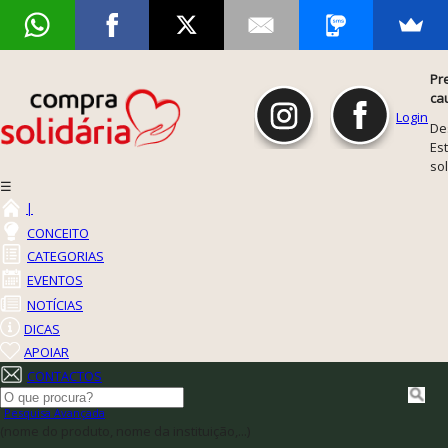
Pr
ca
Login
De
Est
so
☰
|
CONCEITO
CATEGORIAS
EVENTOS
NOTÍCIAS
DICAS
APOIAR
CONTACTOS
Pesquisa Avançada
(nome do produto, nome da instituição,...)