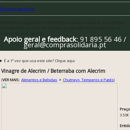
Pesquisa por Preço
Opte pela navegação por categorias se quiser assegurar que vê todas
as sugestões, ou entre em contacto via geral@comprasolidaria.pt se
precisar de mais opções
Apoio geral e feedback
: 91 895 56 46 /
geral@comprasolidaria.pt
É a 1ª vez que usa este site? Clique aqui.
Vinagre de Alecrim / Beterraba com Alecrim
(
VER MAIS:
Alimentos e Bebidas
>
Chutneys, Temperos e Patés
)
Preço
3.50€
Entid