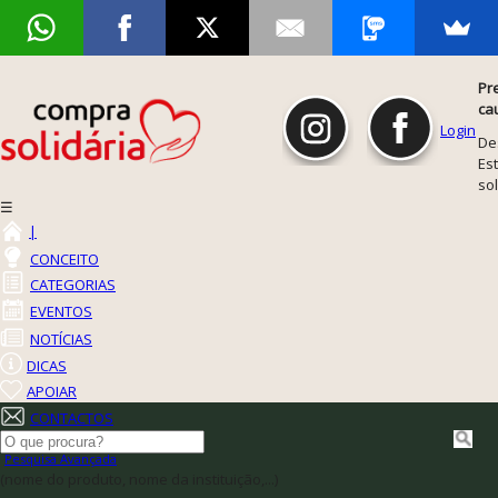
Pr
ca
Login
De
Est
so
☰
|
CONCEITO
CATEGORIAS
EVENTOS
NOTÍCIAS
DICAS
APOIAR
CONTACTOS
Pesquisa Avançada
(nome do produto, nome da instituição,...)