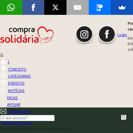
Pr
ca
Login
De
Est
so
☰
|
CONCEITO
CATEGORIAS
EVENTOS
NOTÍCIAS
DICAS
APOIAR
CONTACTOS
Pesquisa Avançada
(nome do produto, nome da instituição,...)