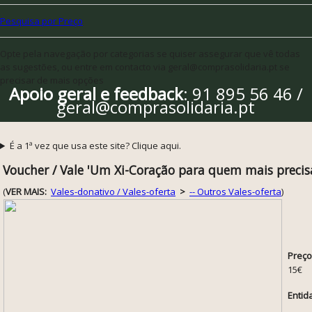
Pesquisa por Preço
Opte pela navegação por categorias se quiser assegurar que vê todas
as sugestões, ou entre em contacto via geral@comprasolidaria.pt se
precisar de mais opções
Apoio geral e feedback
: 91 895 56 46 /
geral@comprasolidaria.pt
É a 1ª vez que usa este site? Clique aqui.
Voucher / Vale 'Um Xi-Coração para quem mais precis
(
VER MAIS:
Vales-donativo / Vales-oferta
>
-- Outros Vales-oferta
)
Preço
15€
Entid