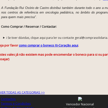
A Fundação Rui Osório de Castro distribui também durante todo o ano a m
nos centros de referência em oncologia pediátrica, no âmbito do progra
para quem mais precisa".
Como Comprar / Reservar / Contactar:
ℹ️ Se tiver dúvidas, clique aqui para ler ou contacte geral@comprasolidaria
eja por favor
como comprar o boneco Xi-Coração aqui
.
estes vales já não existem mas pode encomendar o boneco para si ou pa
esejar)
VER TODAS AS CATEGORIAS >>
Contactos
Termos e Condições
Vencedor Nacional