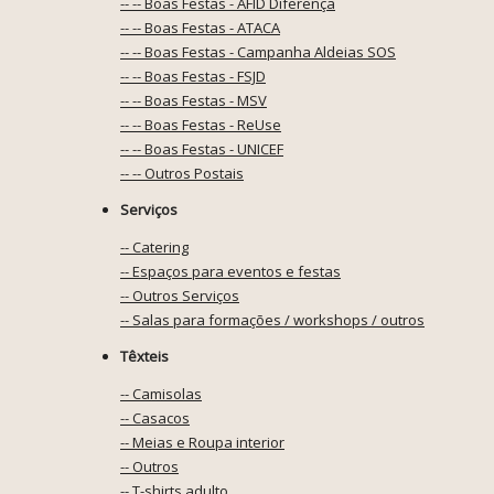
-- -- Boas Festas - AFID Diferença
-- -- Boas Festas - ATACA
-- -- Boas Festas - Campanha Aldeias SOS
-- -- Boas Festas - FSJD
-- -- Boas Festas - MSV
-- -- Boas Festas - ReUse
-- -- Boas Festas - UNICEF
-- -- Outros Postais
Serviços
-- Catering
-- Espaços para eventos e festas
-- Outros Serviços
-- Salas para formações / workshops / outros
Têxteis
-- Camisolas
-- Casacos
-- Meias e Roupa interior
-- Outros
-- T-shirts adulto