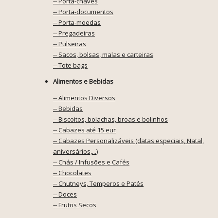
-- Porta-chaves
-- Porta-documentos
-- Porta-moedas
-- Pregadeiras
-- Pulseiras
-- Sacos, bolsas, malas e carteiras
-- Tote bags
Alimentos e Bebidas
-- Alimentos Diversos
-- Bebidas
-- Biscoitos, bolachas, broas e bolinhos
-- Cabazes até 15 eur
-- Cabazes Personalizáveis (datas especiais, Natal,
aniversários,...)
-- Chás / Infusões e Cafés
-- Chocolates
-- Chutneys, Temperos e Patés
-- Doces
-- Frutos Secos