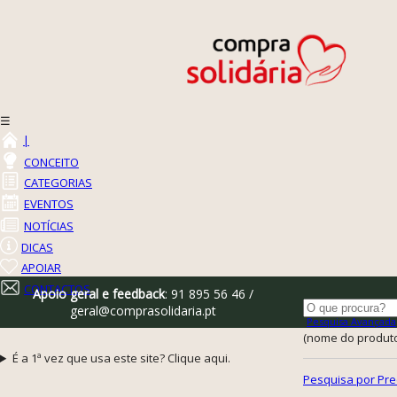
☰
|
CONCEITO
CATEGORIAS
EVENTOS
NOTÍCIAS
DICAS
APOIAR
CONTACTOS
Apoio geral e feedback
: 91 895 56 46 /
geral@comprasolidaria.pt
Pesquisa Avançada
(nome do produto,
É a 1ª vez que usa este site? Clique aqui.
Pesquisa por Pre