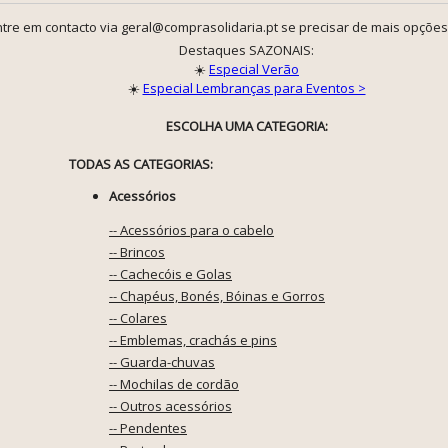
tre em contacto via geral@comprasolidaria.pt se precisar de mais opções
Destaques SAZONAIS:
☀️
Especial Verão
☀️
Especial Lembranças para Eventos >
ESCOLHA UMA CATEGORIA:
TODAS AS CATEGORIAS:
Acessórios
-- Acessórios para o cabelo
-- Brincos
-- Cachecóis e Golas
-- Chapéus, Bonés, Bóinas e Gorros
-- Colares
-- Emblemas, crachás e pins
-- Guarda-chuvas
-- Mochilas de cordão
-- Outros acessórios
-- Pendentes