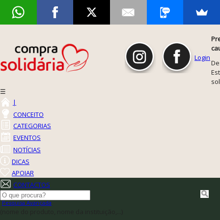
Pr
ca
Login
De
Est
so
☰
|
CONCEITO
CATEGORIAS
EVENTOS
NOTÍCIAS
DICAS
APOIAR
CONTACTOS
Pesquisa Avançada
(nome do produto, nome da instituição,...)