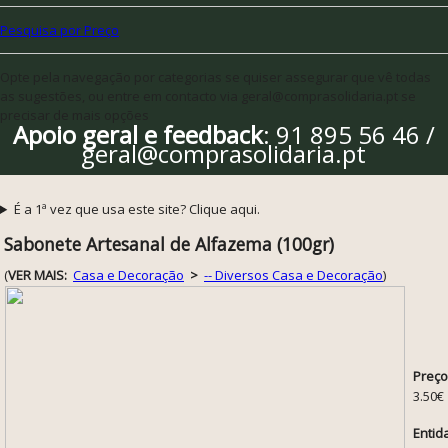
Pesquisa por Preço
Opte pela navegação por categorias se quiser assegurar que vê todas
as sugestões, ou entre em contacto via geral@comprasolidaria.pt se
precisar de mais opções
Apoio geral e feedback
: 91 895 56 46 /
geral@comprasolidaria.pt
É a 1ª vez que usa este site? Clique aqui.
Sabonete Artesanal de Alfazema (100gr)
(
VER MAIS:
Casa e Decoração
>
-- Diversos Casa e Decoração
)
Preço
3.50€
Entid