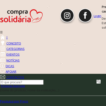
Pr
ca
Login
De
Est
so
☰
|
CONCEITO
CATEGORIAS
EVENTOS
NOTÍCIAS
DICAS
APOIAR
CONTACTOS
Pesquisa Avançada
(nome do produto, nome da instituição,...)
Pesquisa por Preço