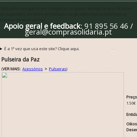
Opte pela navegação por categorias se quiser assegurar que vê todas
as sugestões, ou entre em contacto via geral@comprasolidaria.pt se
precisar de mais opções
Apoio geral e feedback
: 91 895 56 46 /
geral@comprasolidaria.pt
É a 1ª vez que usa este site? Clique aqui.
Pulseira da Paz
(
VER MAIS:
Acessórios
>
Pulseiras
)
Preço
1.50€
Entid
Oikos
Desen